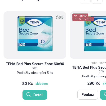
HRAZENO
POJIŠŤOVNOU
TENA Bed Plus Secure Zone 60x90
SÚKL: 500
TENA Bed Plus Secu
cm
cm
Podložky absorpční 5 ks
Podložky absorp
290 Kč
80 Kč
s
skladem
Poukaz
Detail