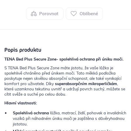
Porovnat
Oblíbené
Popis produktu
TENA Bed Plus Secure Zone- spolehlivá ochrana při úniku moči.
S TENA Bed Plus Secure Zone máte jistotu, že vaše lůžko je
spolehlivě chráněno před únikem moči. Tato měkká podložka
poskytuje nejen skvělou absorpční schopnost, ale také vynikající
komfort pro uživatele. Díky
superabsorpčním mikroperličkám
,
které uzamknou tekutinu uvnitř a udržují povrch suchý, můžete se
cítit svěže a suché po celou dobu.
Hlavní vlastnosti:
Spolehlivá ochrana
lůžka, matrací, židlí, pohovek a invalidních
vozíků při náhodném úniku moči je zajištěna s důvěryhodnou
jistotou.