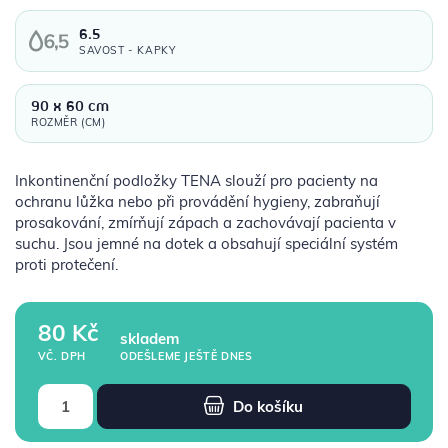
6.5
SAVOST - KAPKY
90 x 60 cm
ROZMĚR (CM)
Inkontinenční podložky TENA slouží pro pacienty na
ochranu lůžka nebo při provádění hygieny, zabraňují
prosakování, zmírňují zápach a zachovávají pacienta v
suchu. Jsou jemné na dotek a obsahují speciální systém
proti protečení.
80 Kč
skladem
ODEŠLEME JEŠTĚ DNES
VČ. DPH
Do košíku