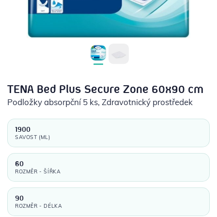
POTŘEBY PRO DIABETIKY
STOMICKÉ POMŮCKY
PŘÍSTROJE
OCHRANNÉ POMŮCKY
TENA Bed Plus Secure Zone 60x90 cm
Podložky absorpční 5 ks
, Zdravotnický prostředek
1900
SAVOST (ML)
60
ROZMĚR - ŠÍŘKA
90
ROZMĚR - DÉLKA