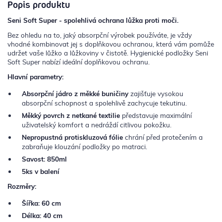
Popis produktu
Seni Soft Super - spolehlivá ochrana lůžka proti moči.
Bez ohledu na to, jaký absorpční výrobek používáte, je vždy
vhodné kombinovat jej s doplňkovou ochranou, která vám pomůže
udržet vaše lůžko a lůžkoviny v čistotě. Hygienické podložky Seni
Soft Super nabízí ideální doplňkovou ochranu.
Hlavní parametry:
Absorpční jádro z měkké buničiny
zajišťuje vysokou
absorpční schopnost a spolehlivě zachycuje tekutinu.
Měkký povrch z netkané textilie
představuje maximální
uživatelský komfort a nedráždí citlivou pokožku.
Nepropustná protiskluzová fólie
chrání před protečením a
zabraňuje klouzání podložky po matraci.
Savost: 850ml
5ks v balení
Rozměry:
Šířka: 60 cm
Délka: 40 cm