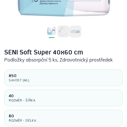
POTŘEBY PRO DIABETIKY
STOMICKÉ POMŮCKY
PŘÍSTROJE
OCHRANNÉ POMŮCKY
SENI Soft Super 40x60 cm
Podložky absorpční 5 ks
, Zdravotnický prostředek
850
SAVOST (ML)
40
ROZMĚR - ŠÍŘKA
60
ROZMĚR - DÉLKA