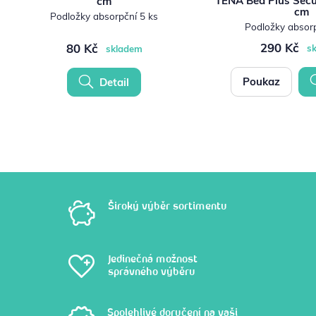
TENA Bed Plus Secu
cm
cm
Podložky absorpční 5 ks
Podložky absorp
290 Kč
80 Kč
s
skladem
Poukaz
Detail
Široký výběr sortimentu
Jedinečná možnost
správného výběru
Spolehlivé doručení na vaši