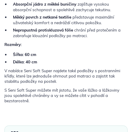
Absorpční jádro z měkké buničiny
zajišťuje vysokou
absorpční schopnost a spolehlivě zachycuje tekutinu.
Měkký povrch z netkané textilie
představuje maximální
uživatelský komfort a nedráždí citlivou pokožku.
Nepropustná protiskluzová fólie
chrání před protečením a
zabraňuje klouzání podložky po matraci.
Rozměry:
Šířka: 60 cm
Délka: 40 cm
V nabídce Seni Soft Super najdete také podložky s postranními
křídly, které lze jednoduše ohrnout pod matraci a zajistit tak
stabilitu podložky na posteli.
S Seni Soft Super můžete mít jistotu, že vaše lůžko a lůžkoviny
jsou spolehlivě chráněny a vy se můžete cítit v pohodlí a
bezstarostně.