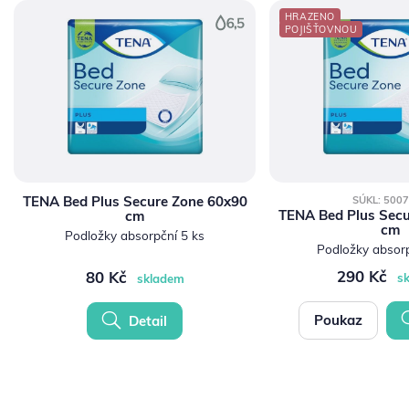
HRAZENO
POJIŠŤOVNOU
TENA Bed Plus Secure Zone 60x90
SÚKL: 500
TENA Bed Plus Secu
cm
cm
Podložky absorpční 5 ks
Podložky absorp
290 Kč
80 Kč
s
skladem
Poukaz
Detail