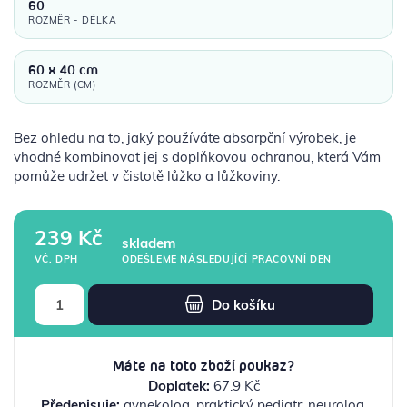
60
ROZMĚR - DÉLKA
60 x 40 cm
ROZMĚR (CM)
Bez ohledu na to, jaký používáte absorpční výrobek, je
vhodné kombinovat jej s doplňkovou ochranou, která Vám
pomůže udržet v čistotě lůžko a lůžkoviny.
239 Kč
skladem
ODEŠLEME NÁSLEDUJÍCÍ PRACOVNÍ DEN
VČ. DPH
Do košíku
Máte na toto zboží poukaz?
Doplatek:
67.9 Kč
Předepisuje:
gynekolog, praktický pediatr, neurolog,