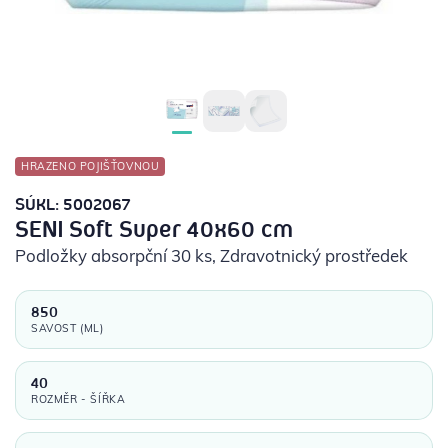
POTŘEBY PRO DIABETIKY
STOMICKÉ POMŮCKY
PŘÍSTROJE
HRAZENO POJIŠŤOVNOU
OCHRANNÉ POMŮCKY
SÚKL: 5002067
SENI Soft Super 40x60 cm
Podložky absorpční 30 ks
, Zdravotnický prostředek
850
SAVOST (ML)
40
ROZMĚR - ŠÍŘKA