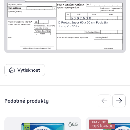
5002530
iD Protect Super 60 x 60 cm Podložky
absorpční 30 ks
Vytisknout
Podobné produkty
HRAZENO
POJIŠŤOVNOU