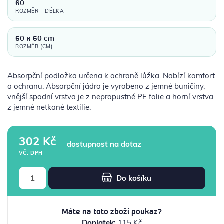
60
ROZMĚR - DÉLKA
60 x 60 cm
ROZMĚR (CM)
Absorpční podložka určena k ochraně lůžka. Nabízí komfort
a ochranu. Absorpční jádro je vyrobeno z jemné buničiny,
vnější spodní vrstva je z nepropustné PE folie a horní vrstva
z jemné netkané textilie.
302 Kč
dostupnost na dotaz
VČ. DPH
Do košíku
Máte na toto zboží poukaz?
Doplatek:
115 Kč