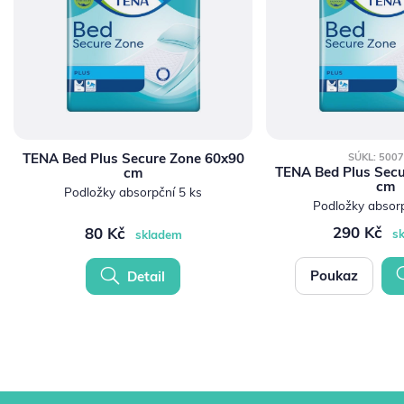
TENA Bed Plus Secure Zone 60x90
SÚKL: 500
TENA Bed Plus Secu
cm
cm
Podložky absorpční 5 ks
Podložky absorp
290 Kč
80 Kč
s
skladem
Poukaz
Detail