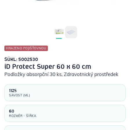
POTŘEBY PRO DIABETIKY
STOMICKÉ POMŮCKY
PŘÍSTROJE
HRAZENO POJIŠŤOVNOU
OCHRANNÉ POMŮCKY
SÚKL: 5002530
iD Protect Super 60 x 60 cm
Podložky absorpční 30 ks
, Zdravotnický prostředek
1125
SAVOST (ML)
60
ROZMĚR - ŠÍŘKA