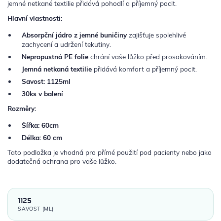
jemné netkané textilie přidává pohodlí a příjemný pocit.
Hlavní vlastnosti:
Absorpční jádro z jemné buničiny
zajišťuje spolehlivé
zachycení a udržení tekutiny.
Nepropustná PE folie
chrání vaše lůžko před prosakováním.
Jemná netkaná textilie
přidává komfort a příjemný pocit.
Savost: 1125ml
30ks v balení
Rozměry:
Šířka: 60cm
Délka: 60 cm
Tato podložka je vhodná pro přímé použití pod pacienty nebo jako
dodatečná ochrana pro vaše lůžko.
1125
SAVOST (ML)