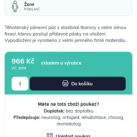
Žena
POHLAVÍ
Těhotenský pánevní pás z elastické tkaniny s velmi silnou
fixací, kterou posilují přídavné pásky na utažení.
Vypodložení je vyrobeno z velmi jemného froté materiálu.
966 Kč
skladem u výrobce
VČ. DPH
Do košíku
Máte na toto zboží poukaz?
Doplatek:
bez doplatku
Předepisuje:
neurolog, ortoped, rehabilitace, chirurg,
revmatolog
Uplatnit poukaz