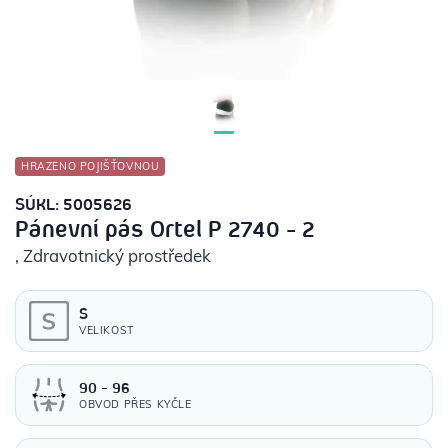
POTŘEBY PRO DIABETIKY
STOMICKÉ POMŮCKY
PŘÍSTROJE
HRAZENO POJIŠŤOVNOU
OCHRANNÉ POMŮCKY
SÚKL: 5005626
Pánevní pás Ortel P 2740 - 2
, Zdravotnický prostředek
S
VELIKOST
90 - 96
OBVOD PŘES KYČLE