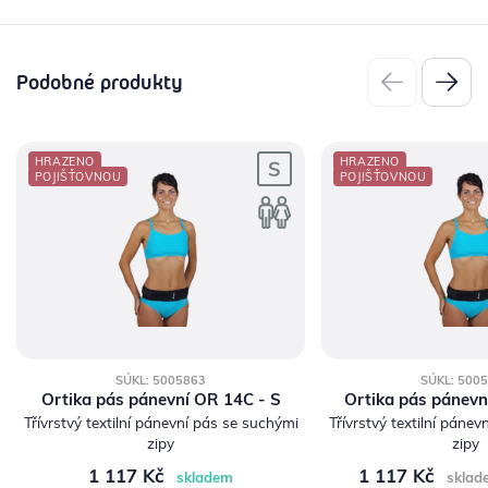
Podobné produkty
HRAZENO
HRAZENO
POJIŠŤOVNOU
POJIŠŤOVNOU
SÚKL: 5005863
SÚKL: 500
Ortika pás pánevní OR 14C - S
Ortika pás pánevn
Třívrstvý textilní pánevní pás se suchými
Třívrstvý textilní páne
zipy
zipy
1 117 Kč
1 117 Kč
skladem
sklad