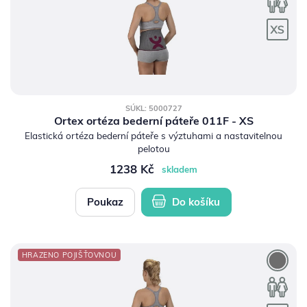
SÚKL: 5000727
Ortex ortéza bederní páteře 011F - XS
Elastická ortéza bederní páteře s výztuhami a nastavitelnou
pelotou
1238 Kč
skladem
Poukaz
Do košíku
HRAZENO POJIŠŤOVNOU