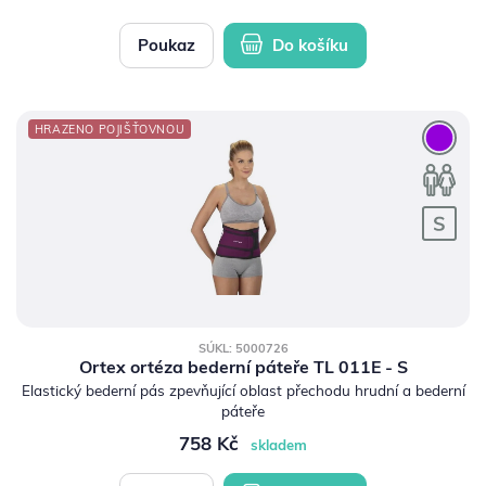
Poukaz
Do košíku
HRAZENO POJIŠŤOVNOU
SÚKL: 5000726
Ortex ortéza bederní páteře TL 011E - S
Elastický bederní pás zpevňující oblast přechodu hrudní a bederní
páteře
758 Kč
skladem