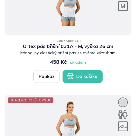
SÚKL: 5000749
Ortex pás břišní 031A - M, výška 26 cm
Jednodílný elastický břišní pás se dvěma výztuhami
458 Kč
skladem
Poukaz
Do košíku
HRAZENO POJIŠŤOVNOU