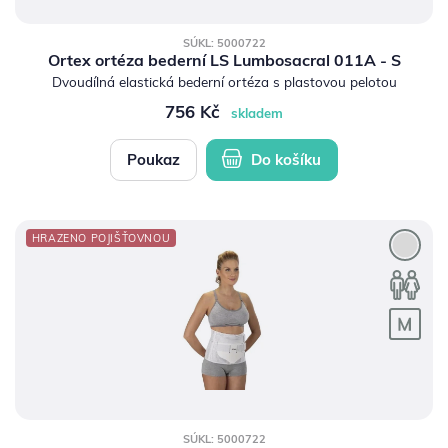
částečná
(697)
bez úhrady
(43)
SÚKL: 5000722
Ortex ortéza bederní LS Lumbosacral 011A - S
Dvoudílná elastická bederní ortéza s plastovou pelotou
likost
756 Kč
skladem
Dětský
(1)
Dětská
(7)
Poukaz
Do košíku
XS
(43)
S
(171)
M
(176)
HRAZENO POJIŠŤOVNOU
L
(171)
XL
(150)
XXL
(122)
XXXL
(56)
XXXXL
(7)
UNI
(10)
hlaví
SÚKL: 5000722