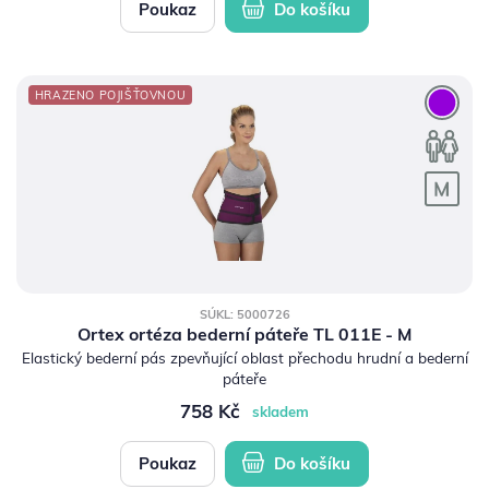
Poukaz
Do košíku
HRAZENO POJIŠŤOVNOU
SÚKL: 5000726
Ortex ortéza bederní páteře TL 011E - M
Elastický bederní pás zpevňující oblast přechodu hrudní a bederní
páteře
758 Kč
skladem
Poukaz
Do košíku