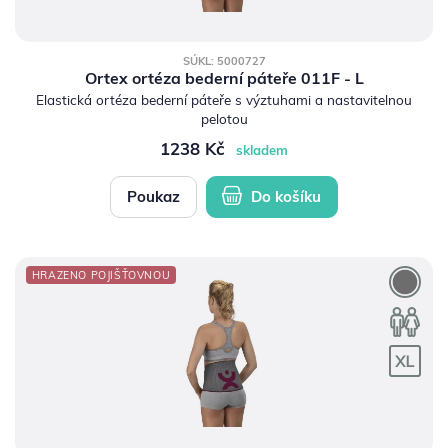
SÚKL: 5000727
Ortex ortéza bederní páteře 011F - L
Elastická ortéza bederní páteře s výztuhami a nastavitelnou
pelotou
1238 Kč
skladem
Poukaz
Do košíku
HRAZENO POJIŠŤOVNOU