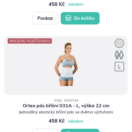
458 Kč
skladem
Poukaz
Do košíku
HRAZENO POJIŠŤOVNOU
SÚKL: 5000749
Ortex pás břišní 031A - L, výška 22 cm
Jednodílný elastický břišní pás se dvěma výztuhami
458 Kč
skladem