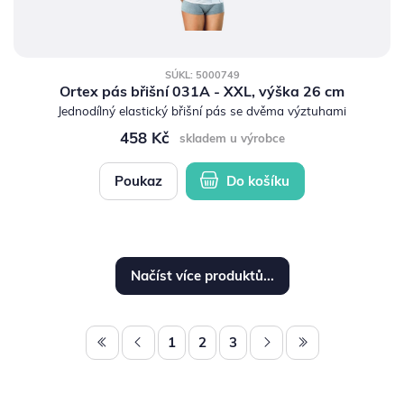
SÚKL: 5000749
Ortex pás břišní 031A - XXL, výška 26 cm
Jednodílný elastický břišní pás se dvěma výztuhami
458 Kč
skladem u výrobce
Poukaz
Do košíku
Načíst více produktů...
1
2
3