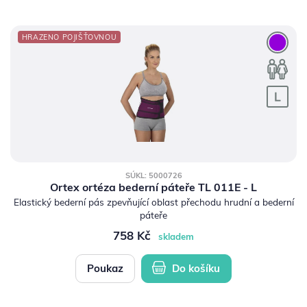
HRAZENO POJIŠŤOVNOU
SÚKL: 5000726
Ortex ortéza bederní páteře TL 011E - L
Elastický bederní pás zpevňující oblast přechodu hrudní a bederní
páteře
758 Kč
skladem
Poukaz
Do košíku