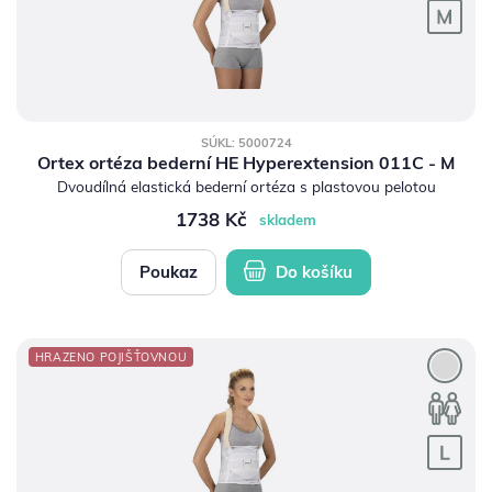
SÚKL: 5000724
Ortex ortéza bederní HE Hyperextension 011C - M
Dvoudílná elastická bederní ortéza s plastovou pelotou
1738 Kč
skladem
Poukaz
Do košíku
HRAZENO POJIŠŤOVNOU