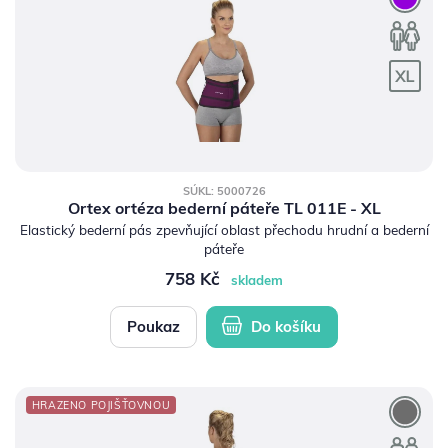
SÚKL: 5000726
Ortex ortéza bederní páteře TL 011E - XL
Elastický bederní pás zpevňující oblast přechodu hrudní a bederní
páteře
758 Kč
skladem
Poukaz
Do košíku
HRAZENO POJIŠŤOVNOU