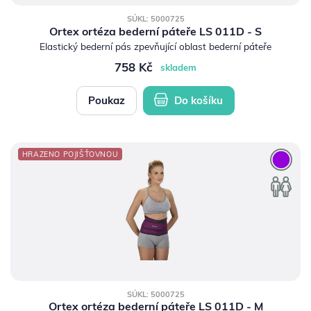
SÚKL: 5000725
Ortex ortéza bederní páteře LS 011D - S
Elastický bederní pás zpevňující oblast bederní páteře
758 Kč
skladem
Poukaz
Do košíku
HRAZENO POJIŠŤOVNOU
SÚKL: 5000725
Ortex ortéza bederní páteře LS 011D - M