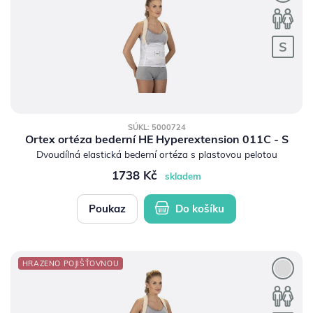
SÚKL: 5000724
Ortex ortéza bederní HE Hyperextension 011C - S
Dvoudílná elastická bederní ortéza s plastovou pelotou
1738 Kč
skladem
Poukaz
Do košíku
HRAZENO POJIŠŤOVNOU