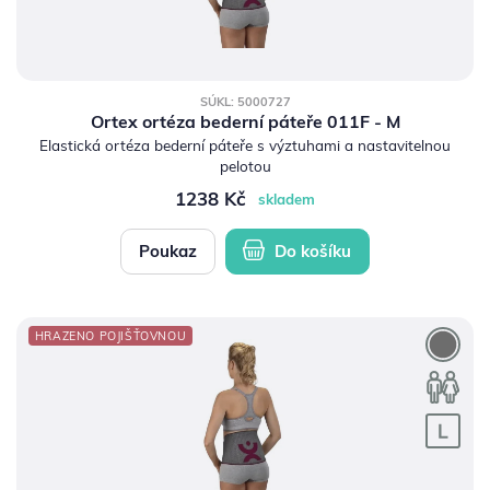
SÚKL: 5000727
Ortex ortéza bederní páteře 011F - M
Elastická ortéza bederní páteře s výztuhami a nastavitelnou
pelotou
1238 Kč
skladem
Poukaz
Do košíku
HRAZENO POJIŠŤOVNOU