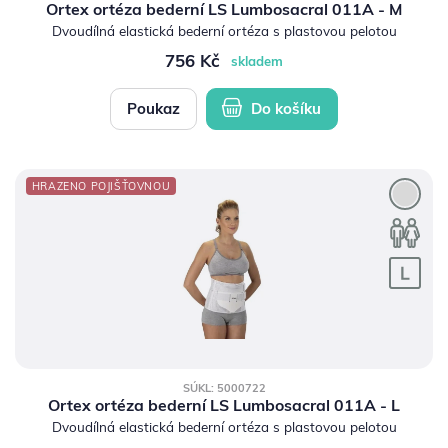
Muž
(828)
Ortex ortéza bederní LS Lumbosacral 011A - M
Žena
Dvoudílná elastická bederní ortéza s plastovou pelotou
(846)
756 Kč
skladem
vod pasu
Poukaz
Do košíku
cm
170
HRAZENO POJIŠŤOVNOU
SÚKL: 5000722
Ortex ortéza bederní LS Lumbosacral 011A - L
Dvoudílná elastická bederní ortéza s plastovou pelotou