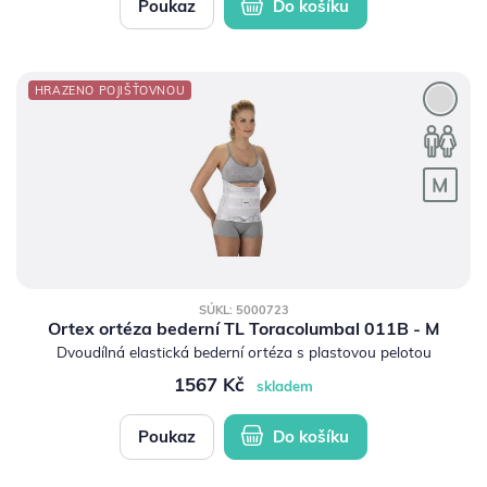
Poukaz
Do košíku
HRAZENO POJIŠŤOVNOU
SÚKL: 5000723
Ortex ortéza bederní TL Toracolumbal 011B - M
Dvoudílná elastická bederní ortéza s plastovou pelotou
1567 Kč
skladem
Poukaz
Do košíku