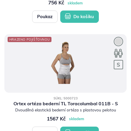
756 Kč
skladem
Poukaz
Do košíku
HRAZENO POJIŠŤOVNOU
SÚKL: 5000723
Ortex ortéza bederní TL Toracolumbal 011B - S
Dvoudílná elastická bederní ortéza s plastovou pelotou
1567 Kč
skladem