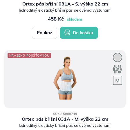
Ortex pás břišní 031A - S, výška 22 cm
Jednodílný elastický břišní pás se dvěma výztuhami
458 Kč
skladem
Poukaz
Do košíku
HRAZENO POJIŠŤOVNOU
SÚKL: 5000749
Ortex pás břišní 031A - M, výška 22 cm
Jednodílný elastický břišní pás se dvěma výztuhami