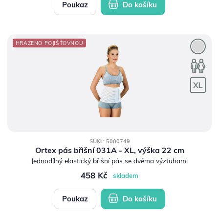
Poukaz
Do košíku
HRAZENO POJIŠŤOVNOU
SÚKL: 5000749
Ortex pás břišní 031A - XL, výška 22 cm
Jednodílný elastický břišní pás se dvěma výztuhami
458 Kč
skladem
Poukaz
Do košíku