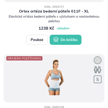
SÚKL: 5000727
Ortex ortéza bederní páteře 011F - XL
Elastická ortéza bederní páteře s výztuhami a nastavitelnou
pelotou
1238 Kč
skladem
Poukaz
Do košíku
HRAZENO POJIŠŤOVNOU
SÚKL: 5000749