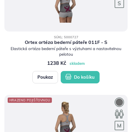
SÚKL: 5000727
Ortex ortéza bederní páteře 011F - S
Elastická ortéza bederní páteře s výztuhami a nastavitelnou
pelotou
1238 Kč
skladem
Poukaz
Do košíku
HRAZENO POJIŠŤOVNOU