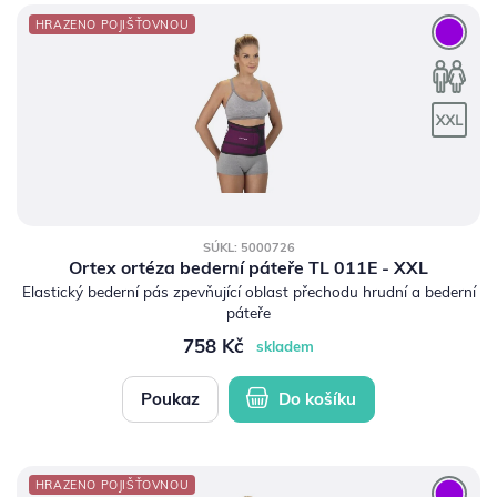
HRAZENO POJIŠŤOVNOU
SÚKL: 5000726
Ortex ortéza bederní páteře TL 011E - XXL
Elastický bederní pás zpevňující oblast přechodu hrudní a bederní
páteře
758 Kč
skladem
Poukaz
Do košíku
HRAZENO POJIŠŤOVNOU