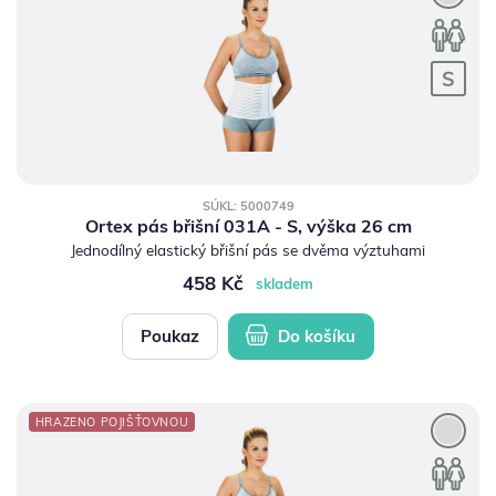
SÚKL: 5000749
Ortex pás břišní 031A - S, výška 26 cm
Jednodílný elastický břišní pás se dvěma výztuhami
458 Kč
skladem
Poukaz
Do košíku
HRAZENO POJIŠŤOVNOU