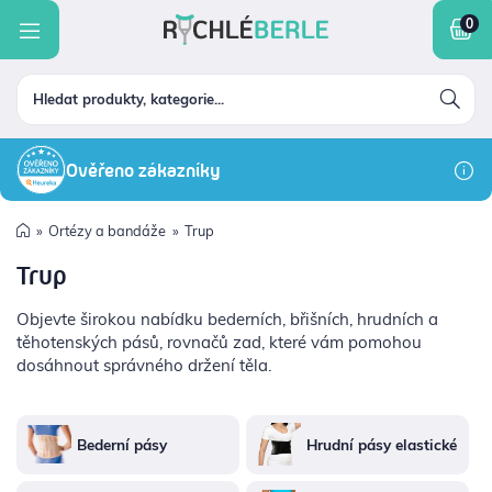
INKONTINENCE A HYGIENA
ltrovat
nkontinence a hygiena
roblémy s pohybem
hodítka
rtézy a bandáže
roblémy s chodidly
ojení ran
ompresní pomůcky
otřeby pro diabetiky
tomické pomůcky
řístroje
chranné pomůcky
PROBLÉMY S POHYBEM
na
Ověřeno zákazníky
CHODÍTKA
3612 Kč
3612
Ortézy a bandáže
Trup
ORTÉZY A BANDÁŽE
Trup
stupnost
skladem
(467)
Objevte širokou nabídku bederních, břišních, hrudních a
PROBLÉMY S CHODIDLY
těhotenských pásů, rovnačů zad, které vám pomohou
skladem u výrobce
(139)
dosáhnout správného držení těla.
dostupnost na dotaz
(294)
HOJENÍ RAN
ačka
Bederní pásy
Hrudní pásy elastické
KOMPRESNÍ POMŮCKY
Aries
(59)
DMA
(39)