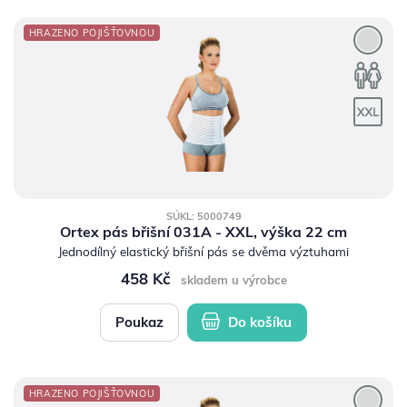
HRAZENO POJIŠŤOVNOU
SÚKL: 5000749
Ortex pás břišní 031A - XXL, výška 22 cm
Jednodílný elastický břišní pás se dvěma výztuhami
458 Kč
skladem u výrobce
Poukaz
Do košíku
HRAZENO POJIŠŤOVNOU