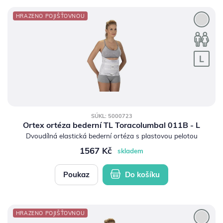
HRAZENO POJIŠŤOVNOU
SÚKL: 5000723
Ortex ortéza bederní TL Toracolumbal 011B - L
Dvoudílná elastická bederní ortéza s plastovou pelotou
1567 Kč
skladem
Poukaz
Do košíku
HRAZENO POJIŠŤOVNOU