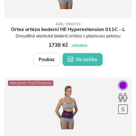
SÚKL: 5000724
Ortex ortéza bederní HE Hyperextension 011C - L
Dvoudílná elastická bederní ortéza s plastovou pelotou
1738 Kč
skladem
Poukaz
Do košíku
HRAZENO POJIŠŤOVNOU