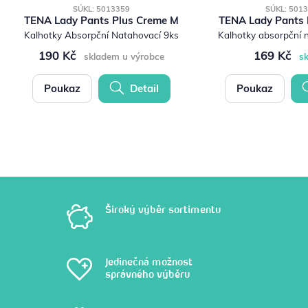
SÚKL: 5013359
SÚKL: 501
TENA Lady Pants Plus Creme M
TENA Lady Pants 
Kalhotky Absorpční Natahovací 9ks
Kalhotky absorpční 
190 Kč
169 Kč
skladem u výrobce
s
Poukaz
Detail
Poukaz
Široký výběr sortimentu
Jedinečná možnost
správného výběru