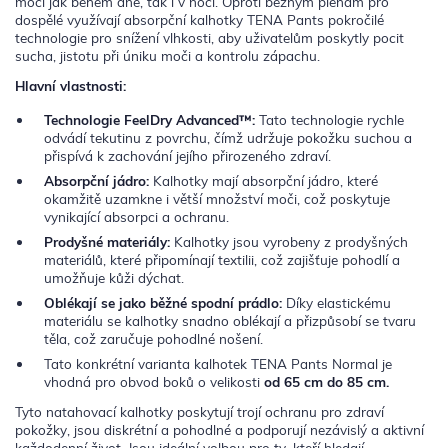
moči jak během dne, tak i v noci. Oproti běžným plenám pro
dospělé využívají absorpční kalhotky TENA Pants pokročilé
technologie pro snížení vlhkosti, aby uživatelům poskytly pocit
sucha, jistotu při úniku moči a kontrolu zápachu.
Hlavní vlastnosti:
Technologie FeelDry Advanced™:
Tato technologie rychle
odvádí tekutinu z povrchu, čímž udržuje pokožku suchou a
přispívá k zachování jejího přirozeného zdraví.
Absorpční jádro:
Kalhotky mají absorpční jádro, které
okamžitě uzamkne i větší množství moči, což poskytuje
vynikající absorpci a ochranu.
Prodyšné materiály:
Kalhotky jsou vyrobeny z prodyšných
materiálů, které připomínají textilii, což zajišťuje pohodlí a
umožňuje kůži dýchat.
Oblékají se jako běžné spodní prádlo:
Díky elastickému
materiálu se kalhotky snadno oblékají a přizpůsobí se tvaru
těla, což zaručuje pohodlné nošení.
Tato konkrétní varianta kalhotek TENA Pants Normal je
vhodná pro obvod boků o velikosti
od 65 cm do 85 cm.
Tyto natahovací kalhotky poskytují trojí ochranu pro zdraví
pokožky, jsou diskrétní a pohodlné a podporují nezávislý a aktivní
každodenní život. Jsou ideální volbou pro ty, kteří hledají