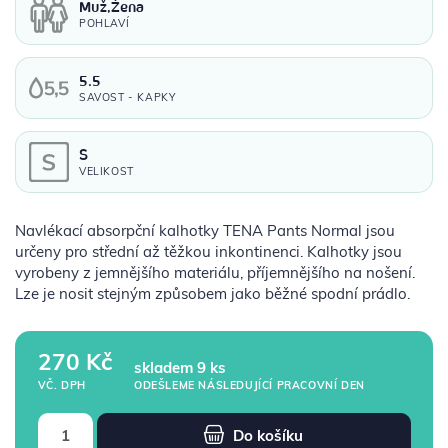
Muž,Žena
POHLAVÍ
5.5
SAVOST - KAPKY
S
VELIKOST
Navlékací absorpční kalhotky TENA Pants Normal jsou
určeny pro střední až těžkou inkontinenci. Kalhotky jsou
vyrobeny z jemnějšího materiálu, příjemnějšího na nošení.
Lze je nosit stejným způsobem jako běžné spodní prádlo.
270 Kč
skladem 9 ks
ODEŠLEME NÁSLEDUJÍCÍ PRACOVNÍ DEN
VČ. DPH
Do košíku