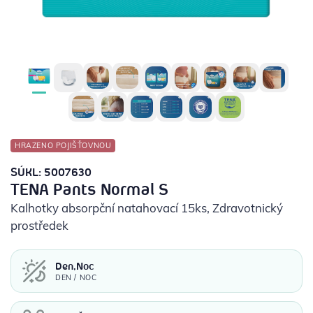
POTŘEBY PRO DIABETIKY
STOMICKÉ POMŮCKY
PŘÍSTROJE
OCHRANNÉ POMŮCKY
HRAZENO POJIŠŤOVNOU
SÚKL: 5007630
TENA Pants Normal S
Kalhotky absorpční natahovací 15ks
, Zdravotnický
prostředek
Den,Noc
DEN / NOC