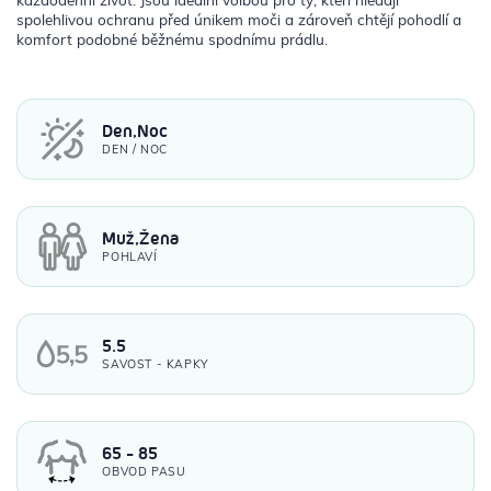
spolehlivou ochranu před únikem moči a zároveň chtějí pohodlí a
komfort podobné běžnému spodnímu prádlu.
Den,Noc
DEN / NOC
Muž,Žena
POHLAVÍ
5.5
SAVOST - KAPKY
65 - 85
OBVOD PASU