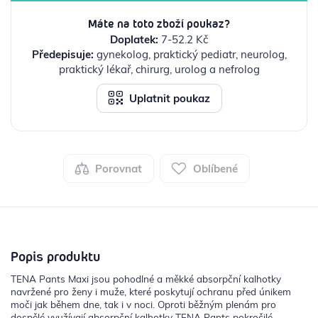
Máte na toto zboží poukaz?
Doplatek:
7-52.2 Kč
Předepisuje:
gynekolog, praktický pediatr, neurolog,
praktický lékař, chirurg, urolog a nefrolog
Uplatnit poukaz
Porovnat
Oblíbené
Popis produktu
TENA Pants Maxi jsou pohodlné a měkké absorpční kalhotky
navržené pro ženy i muže, které poskytují ochranu před únikem
moči jak během dne, tak i v noci. Oproti běžným plenám pro
dospělé využívají absorpční kalhotky TENA Pants pokročilé