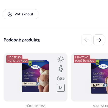
Vytisknout
Podobné produkty
HRAZENO
HRAZENO
POJIŠŤOVNOU
POJIŠŤOVNOU
SÚKL: 5013359
SÚKL: 501