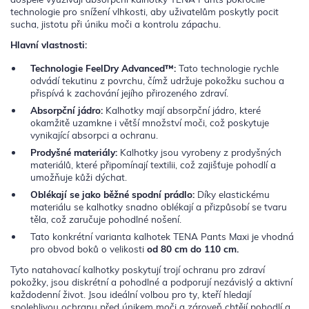
technologie pro snížení vlhkosti, aby uživatelům poskytly pocit
sucha, jistotu při úniku moči a kontrolu zápachu.
Hlavní vlastnosti:
Technologie FeelDry Advanced™:
Tato technologie rychle
odvádí tekutinu z povrchu, čímž udržuje pokožku suchou a
přispívá k zachování jejího přirozeného zdraví.
Absorpční jádro:
Kalhotky mají absorpční jádro, které
okamžitě uzamkne i větší množství moči, což poskytuje
vynikající absorpci a ochranu.
Prodyšné materiály:
Kalhotky jsou vyrobeny z prodyšných
materiálů, které připomínají textilii, což zajišťuje pohodlí a
umožňuje kůži dýchat.
Oblékají se jako běžné spodní prádlo:
Díky elastickému
materiálu se kalhotky snadno oblékají a přizpůsobí se tvaru
těla, což zaručuje pohodlné nošení.
Tato konkrétní varianta kalhotek TENA Pants Maxi je vhodná
pro obvod boků o velikosti
od 80 cm do 110 cm.
Tyto natahovací kalhotky poskytují trojí ochranu pro zdraví
pokožky, jsou diskrétní a pohodlné a podporují nezávislý a aktivní
každodenní život. Jsou ideální volbou pro ty, kteří hledají
spolehlivou ochranu před únikem moči a zároveň chtějí pohodlí a