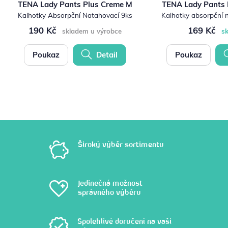
TENA Lady Pants Plus Creme M
TENA Lady Pants 
Kalhotky Absorpční Natahovací 9ks
Kalhotky absorpční 
190 Kč
169 Kč
skladem u výrobce
s
Poukaz
Detail
Poukaz
Široký výběr sortimentu
Jedinečná možnost
správného výběru
Spolehlivé doručení na vaši