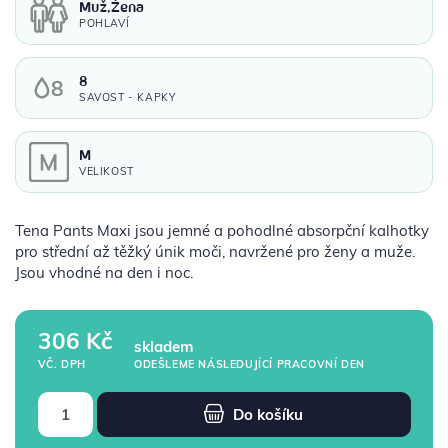
Muž,Žena
POHLAVÍ
8
SAVOST - KAPKY
M
VELIKOST
Tena Pants Maxi jsou jemné a pohodlné absorpční kalhotky
pro střední až těžký únik moči, navržené pro ženy a muže.
Jsou vhodné na den i noc.
306 Kč
skladem
ODEŠLEME NÁSLEDUJÍCÍ PRACOVNÍ DEN
VČ. DPH
Do košíku