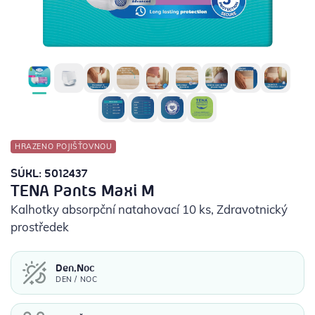
POTŘEBY PRO DIABETIKY
STOMICKÉ POMŮCKY
PŘÍSTROJE
OCHRANNÉ POMŮCKY
HRAZENO POJIŠŤOVNOU
SÚKL: 5012437
TENA Pants Maxi M
Kalhotky absorpční natahovací 10 ks
, Zdravotnický
prostředek
Den,Noc
DEN / NOC