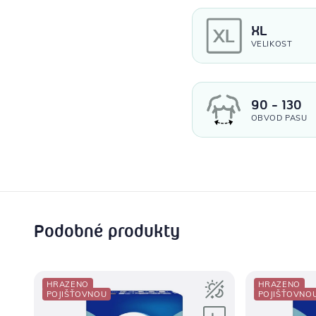
XL
VELIKOST
90 - 130
OBVOD PASU
Podobné produkty
HRAZENO
HRAZENO
POJIŠŤOVNOU
POJIŠŤOVNO