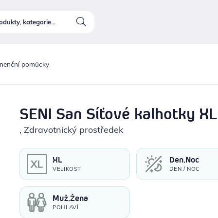
inenční pomůcky
SENI San Síťové kalhotky XL
, Zdravotnický prostředek
XL
Den,Noc
VELIKOST
DEN / NOC
Muž,Žena
POHLAVÍ