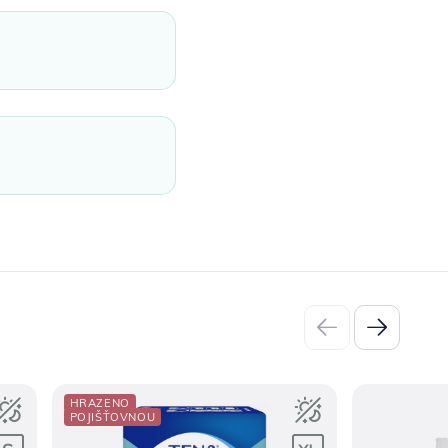
HRAZENO
POJIŠŤOVNOU