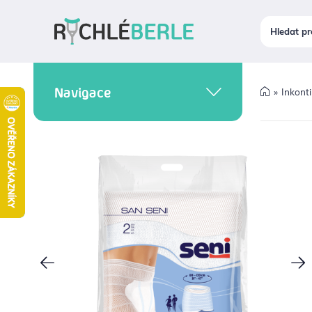
Navigace
Inkont
INKONTINENCE A
HYGIENA
PROBLÉMY S POHYBEM
CHODÍTKA
ORTÉZY A BANDÁŽE
PROBLÉMY S CHODIDLY
HOJENÍ RAN