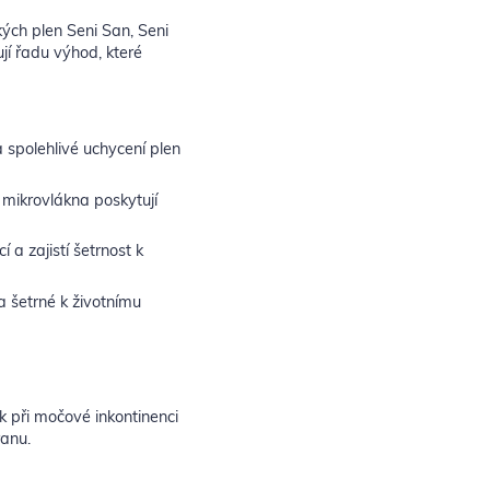
ých plen Seni San, Seni
ují řadu výhod, které
a spolehlivé uchycení plen
ikrovlákna poskytují
 a zajistí šetrnost k
 šetrné k životnímu
k při močové inkontinenci
ranu.