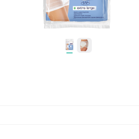
KOMPRESNÍ POMŮCKY
POTŘEBY PRO DIABETIKY
STOMICKÉ POMŮCKY
PŘÍSTROJE
OCHRANNÉ POMŮCKY