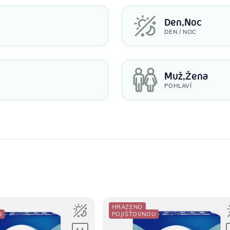
Den,Noc
DEN / NOC
Muž,Žena
POHLAVÍ
HRAZENO
U
POJIŠŤOVNOU