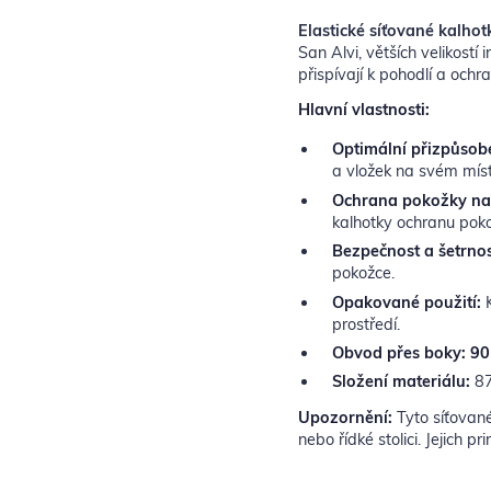
Elastické síťované kalho
San Alvi, větších velikostí
přispívají k pohodlí a ochr
Hlavní vlastnosti:
Optimální přizpůsobe
a vložek na svém míst
Ochrana pokožky na 
kalhotky ochranu poko
Bezpečnost a šetrnos
pokožce.
Opakované použití:
K
prostředí.
Obvod přes boky: 90
Složení materiálu:
87
Upozornění:
Tyto síťované
nebo řídké stolici. Jejich 