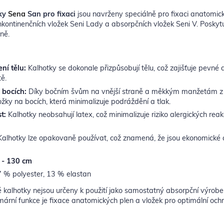
tky
Sena
San pro fixaci
jsou navrženy speciálně pro fixaci anatomick
 inkontinenčních vložek Seni Lady a absorpčních vložek Seni V. Poskyt
aně.
ní tělu:
Kalhotky se dokonale přizpůsobují tělu, což zajišťuje pevné 
ě.
bocích:
Díky bočním švům na vnější straně a měkkým manžetám z m
žky na bocích, která minimalizuje podráždění a tlak.
t:
Kalhotky neobsahují latex, což minimalizuje riziko alergických reakcí
alhotky lze opakovaně používat, což znamená, že jsou ekonomické a
 - 130 cm
 % polyester, 13 % elastan
 kalhotky nejsou určeny k použití jako samostatný absorpční výrobe
primární funkce je fixace anatomických plen a vložek pro optimální och