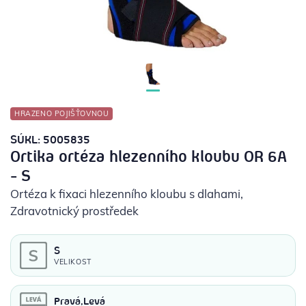
POTŘEBY PRO DIABETIKY
STOMICKÉ POMŮCKY
PŘÍSTROJE
HRAZENO POJIŠŤOVNOU
OCHRANNÉ POMŮCKY
SÚKL: 5005835
Ortika ortéza hlezenního kloubu OR 6A
- S
Ortéza k fixaci hlezenního kloubu s dlahami
,
Zdravotnický prostředek
S
VELIKOST
Pravá,Levá