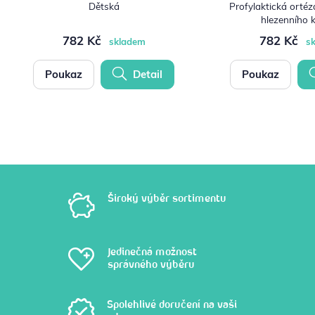
Dětská
Profylaktická ortéz
hlezenního 
782 Kč
782 Kč
skladem
s
Poukaz
Detail
Poukaz
Široký výběr sortimentu
Jedinečná možnost
správného výběru
Spolehlivé doručení na vaši