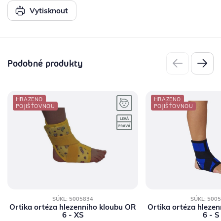
Vytisknout
Podobné produkty
HRAZENO
HRAZENO
POJIŠŤOVNOU
POJIŠŤOVNOU
SÚKL: 5005834
SÚKL: 500
Ortika ortéza hlezenního kloubu OR
Ortika ortéza hleze
6 - XS
6 - S