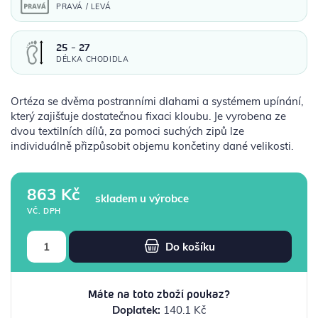
PRAVÁ / LEVÁ
25 - 27
DÉLKA CHODIDLA
Ortéza se dvěma postranními dlahami a systémem upínání,
který zajišťuje dostatečnou fixaci kloubu. Je vyrobena ze
dvou textilních dílů, za pomoci suchých zipů lze
individuálně přizpůsobit objemu končetiny dané velikosti.
863 Kč
skladem u výrobce
VČ. DPH
Do košíku
Máte na toto zboží poukaz?
Doplatek:
140.1 Kč