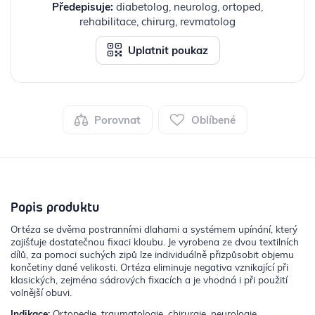
Předepisuje:
diabetolog, neurolog, ortoped,
rehabilitace, chirurg, revmatolog
Uplatnit poukaz
Porovnat
Oblíbené
Popis produktu
Ortéza se dvěma postranními dlahami a systémem upínání, který
zajišťuje dostatečnou fixaci kloubu. Je vyrobena ze dvou textilních
dílů, za pomoci suchých zipů lze individuálně přizpůsobit objemu
končetiny dané velikosti. Ortéza eliminuje negativa vznikající při
klasických, zejména sádrových fixacích a je vhodná i při použití
volnější obuvi.
Indikace:
Ortopedie, traumatologie, chirurgie, neurologie,