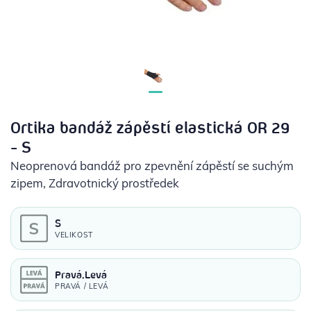
POTŘEBY PRO DIABETIKY
STOMICKÉ POMŮCKY
PŘÍSTROJE
OCHRANNÉ POMŮCKY
Ortika bandáž zápěstí elastická OR 29
- S
Neoprenová bandáž pro zpevnění zápěstí se suchým
zipem
, Zdravotnický prostředek
S
VELIKOST
Pravá,Levá
PRAVÁ / LEVÁ