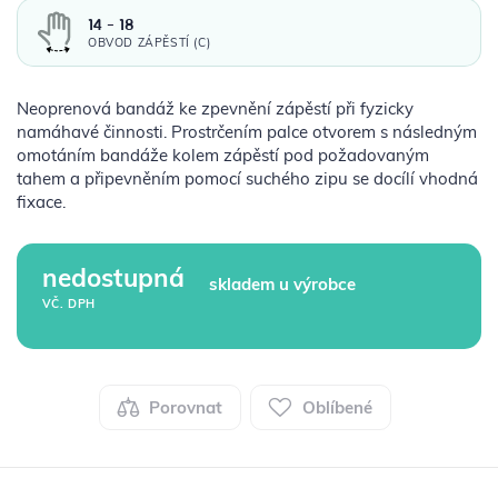
14 - 18
OBVOD ZÁPĚSTÍ (C)
Neoprenová bandáž ke zpevnění zápěstí při fyzicky
namáhavé činnosti. Prostrčením palce otvorem s následným
omotáním bandáže kolem zápěstí pod požadovaným
tahem a připevněním pomocí suchého zipu se docílí vhodná
fixace.
nedostupná
skladem u výrobce
VČ. DPH
Porovnat
Oblíbené