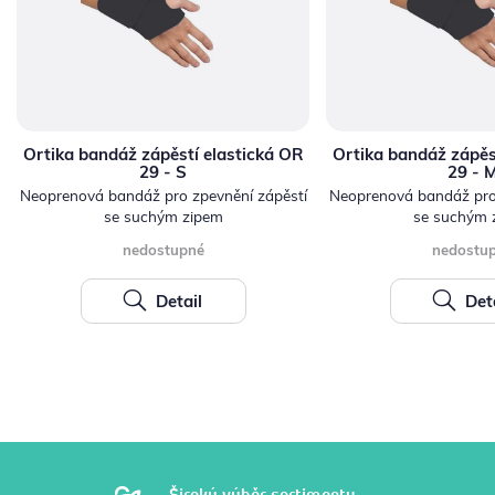
Ortika bandáž zápěstí elastická OR
Ortika bandáž zápěs
29 - S
29 - 
Neoprenová bandáž pro zpevnění zápěstí
Neoprenová bandáž pro
se suchým zipem
se suchým 
nedostupné
nedostu
Detail
Deta
Široký výběr sortimentu