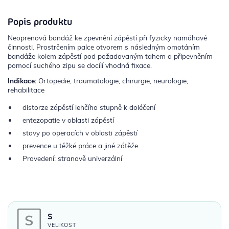
Popis produktu
Neoprenová bandáž ke zpevnění zápěstí při fyzicky namáhavé
činnosti. Prostrčením palce otvorem s následným omotáním
bandáže kolem zápěstí pod požadovaným tahem a připevněním
pomocí suchého zipu se docílí vhodná fixace.
Indikace:
Ortopedie, traumatologie, chirurgie, neurologie,
rehabilitace
distorze zápěstí lehčího stupně k doléčení
entezopatie v oblasti zápěstí
stavy po operacích v oblasti zápěstí
prevence u těžké práce a jiné zátěže
Provedení: stranově univerzální
S
VELIKOST