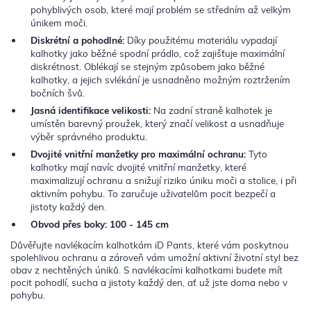
pohyblivých osob, které mají problém se středním až velkým
únikem moči.
Diskrétní a pohodlné:
Díky použitému materiálu vypadají
kalhotky jako běžné spodní prádlo, což zajišťuje maximální
diskrétnost. Oblékají se stejným způsobem jako běžné
kalhotky, a jejich svlékání je usnadněno možným roztržením
bočních švů.
Jasná identifikace velikosti:
Na zadní straně kalhotek je
umístěn barevný proužek, který značí velikost a usnadňuje
výběr správného produktu.
Dvojité vnitřní manžetky pro maximální ochranu:
Tyto
kalhotky mají navíc dvojité vnitřní manžetky, které
maximalizují ochranu a snižují riziko úniku moči a stolice, i při
aktivním pohybu. To zaručuje uživatelům pocit bezpečí a
jistoty každý den.
Obvod přes boky: 100 - 145 cm
Důvěřujte navlékacím kalhotkám iD Pants, které vám poskytnou
spolehlivou ochranu a zároveň vám umožní aktivní životní styl bez
obav z nechtěných úniků. S navlékacími kalhotkami budete mít
pocit pohodlí, sucha a jistoty každý den, ať už jste doma nebo v
pohybu.