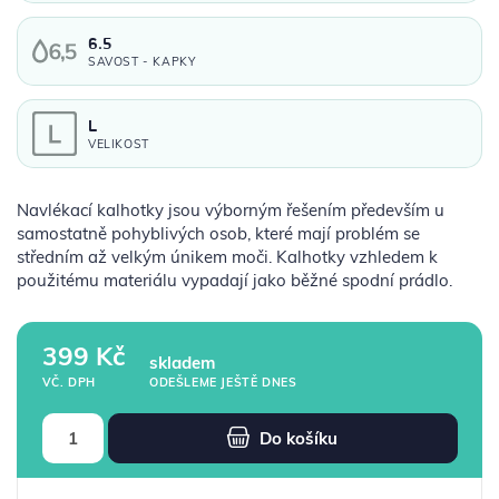
6.5
SAVOST - KAPKY
L
VELIKOST
Navlékací kalhotky jsou výborným řešením především u
samostatně pohyblivých osob, které mají problém se
středním až velkým únikem moči. Kalhotky vzhledem k
použitému materiálu vypadají jako běžné spodní prádlo.
399 Kč
skladem
ODEŠLEME JEŠTĚ DNES
VČ. DPH
Do košíku