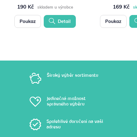
190 Kč
169 Kč
skladem u výrobce
s
Poukaz
Detail
Poukaz
Široký výběr sortimentu
Jedinečná možnost
správného výběru
Spolehlivé doručení na vaši
adresu