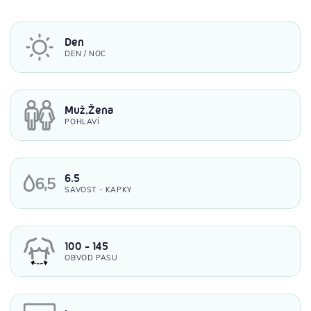
Den
DEN / NOC
Muž,Žena
POHLAVÍ
6.5
SAVOST - KAPKY
100 - 145
OBVOD PASU