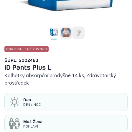
POTŘEBY PRO DIABETIKY
STOMICKÉ POMŮCKY
PŘÍSTROJE
HRAZENO POJIŠŤOVNOU
OCHRANNÉ POMŮCKY
SÚKL: 5002463
iD Pants Plus L
Kalhotky absorpční prodyšné 14 ks
, Zdravotnický
prostředek
Den
DEN / NOC
Muž,Žena
POHLAVÍ