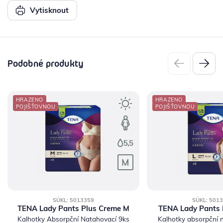
Vytisknout
Podobné produkty
HRAZENO
HRAZENO
POJIŠŤOVNOU
POJIŠŤOVNOU
SÚKL: 5013359
SÚKL: 501
TENA Lady Pants Plus Creme M
TENA Lady Pants 
Kalhotky Absorpční Natahovací 9ks
Kalhotky absorpční 