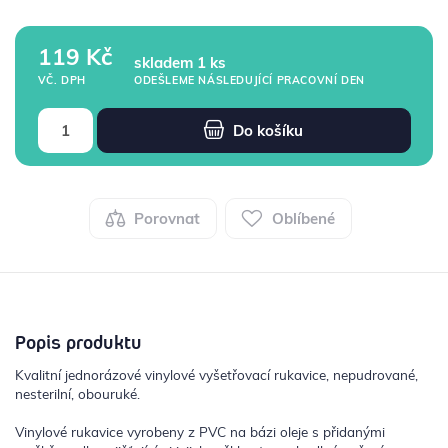
119 Kč
skladem 1 ks
ODEŠLEME NÁSLEDUJÍCÍ PRACOVNÍ DEN
VČ. DPH
Do košíku
Porovnat
Oblíbené
Popis produktu
Kvalitní jednorázové vinylové vyšetřovací rukavice, nepudrované,
nesterilní, obouruké.
Vinylové rukavice vyrobeny z PVC na bázi oleje s přidanými