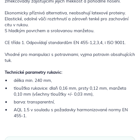
změkčovadly zajišťujícími jejich měkkost a pohodlné nošení.
Ekonomicky příznivá alternativa, neobsahují latexové proteiny.
Elastické, odolné vůči roztrhnutí a zároveň tenké pro zachování
citu v rukou.
S hladkým povrchem a srolovanou manžetou.
CE třída 1. Odpovídají standardům EN 455-1,2,3,4, i ISO 9001.
Vhodné pro manipulaci s potravinami, vyjma potravin obsahujících
tuk.
Technické parametry rukavic:
délka min. 240 mm,
tloušťka rukavice: dlaň 0,16 mm, prsty 0,12 mm, manžeta
0,10 mm (všechny tloušťky +/- 0,03 mm),
barva: transparentní,
AQL 1.5 v souladu s požadavky harmonizované normy EN
455-1.