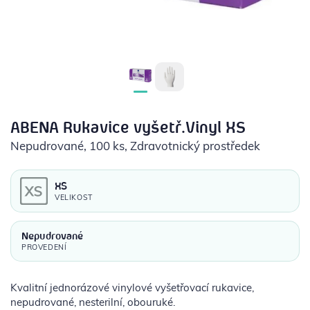
POTŘEBY PRO DIABETIKY
STOMICKÉ POMŮCKY
PŘÍSTROJE
OCHRANNÉ POMŮCKY
ABENA Rukavice vyšetř.Vinyl XS
Nepudrované, 100 ks
, Zdravotnický prostředek
XS
VELIKOST
Nepudrované
PROVEDENÍ
Kvalitní jednorázové vinylové vyšetřovací rukavice,
nepudrované, nesterilní, obouruké.