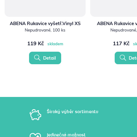
ABENA Rukavice vyšetř.Vinyl XS
ABENA Rukavice vy
Nepudrované, 100 ks
Nepudrované,
119 Kč
117 Kč
skladem
s
Detail
Deta
Široký výběr sortimentu
Jedinečná možnost