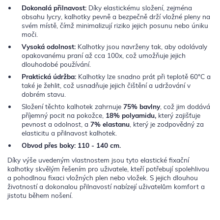
Dokonalá přilnavost:
Díky elastickému složení, zejména
obsahu lycry, kalhotky pevně a bezpečně drží vložné pleny na
svém místě, čímž minimalizují riziko jejich posunu nebo úniku
moči.
Vysoká odolnost:
Kalhotky jsou navrženy tak, aby odolávaly
opakovanému praní až cca 100x, což umožňuje jejich
dlouhodobé používání.
Praktická údržba:
Kalhotky lze snadno prát při teplotě 60°C a
také je žehlit, což usnadňuje jejich čištění a udržování v
dobrém stavu.
Složení těchto kalhotek zahrnuje
75% bavlny
, což jim dodává
příjemný pocit na pokožce,
18% polyamidu,
který zajišťuje
pevnost a odolnost, a
7% elastanu
, který je zodpovědný za
elasticitu a přilnavost kalhotek.
Obvod přes boky: 110 - 140 cm.
Díky výše uvedeným vlastnostem jsou tyto elastické fixační
kalhotky skvělým řešením pro uživatele, kteří potřebují spolehlivou
a pohodlnou fixaci vložných plen nebo vložek. S jejich dlouhou
životností a dokonalou přilnavostí nabízejí uživatelům komfort a
jistotu během nošení.