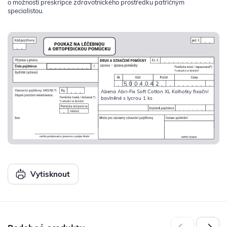
o možnosti preskripce zdravotnického prostředku patřičným
specialistou.
5004042
Abena Abri-Fix Soft Cotton XL Kalhotky fixační
bavlněné s lycrou 1 ks
Vytisknout