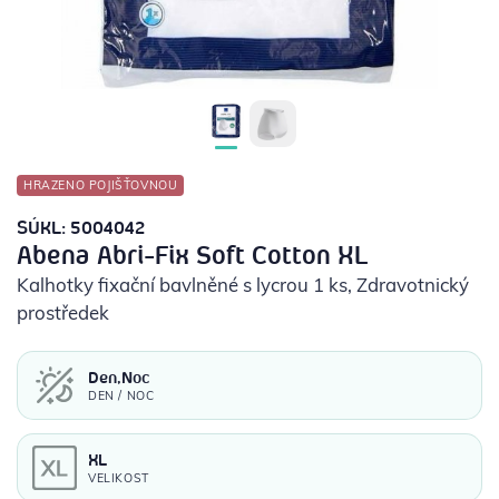
POTŘEBY PRO DIABETIKY
STOMICKÉ POMŮCKY
PŘÍSTROJE
HRAZENO POJIŠŤOVNOU
OCHRANNÉ POMŮCKY
SÚKL: 5004042
Abena Abri-Fix Soft Cotton XL
Kalhotky fixační bavlněné s lycrou 1 ks
, Zdravotnický
prostředek
Den,Noc
DEN / NOC
XL
VELIKOST