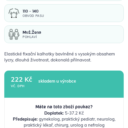
110 - 140
OBVOD PASU
Muž,Žena
POHLAVÍ
Elastické fixační kalhotky bavlněné s vysokým obsahem
lycry, dlouhá životnost, dokonalá přilnavost.
222 Kč
skladem u výrobce
VČ. DPH
Máte na toto zboží poukaz?
Doplatek:
5-37.2 Kč
Předepisuje:
gynekolog, praktický pediatr, neurolog,
praktický lékař, chirurg, urolog a nefrolog