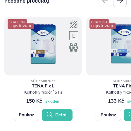
Podobné produkty
HRAZENO
HRAZENO
POJIŠŤOVNOU
POJIŠŤOVNOU
SÚKL: 5007622
SÚKL: 500
TENA Fix L
TENA Fi
Kalhotky fixační 5 ks
Kalhotky fixa
150 Kč
133 Kč
skladem
s
Poukaz
Detail
Poukaz