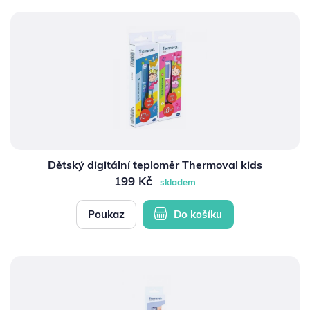
bez úhrady
(8)
POTŘEBY PRO DIABETIKY
STOMICKÉ POMŮCKY
PŘÍSTROJE
OCHRANNÉ POMŮCKY
Dětský digitální teploměr Thermoval kids
199 Kč
skladem
Poukaz
Do košíku