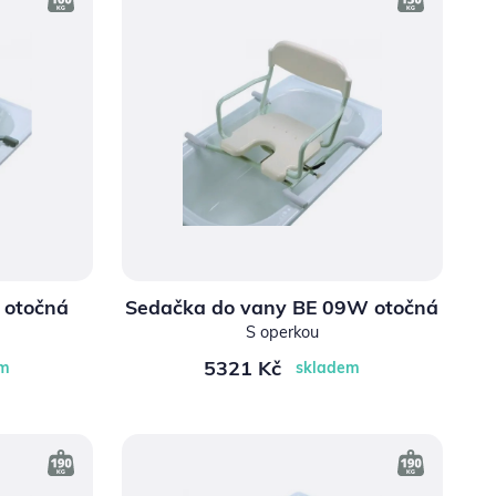
 otočná
Sedačka do vany BE 09W otočná
S operkou
5321 Kč
em
skladem