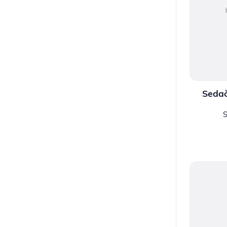
Sedač
S