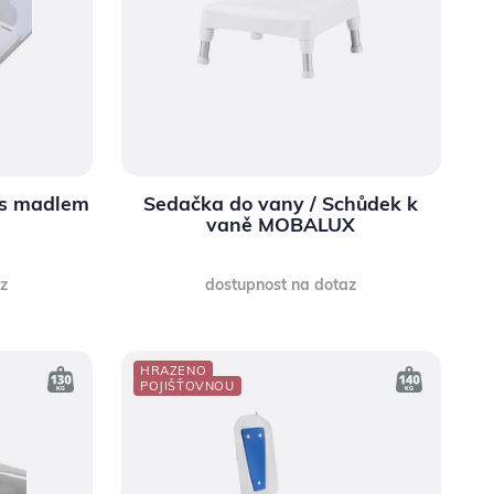
 s madlem
Sedačka do vany / Schůdek k
vaně MOBALUX
az
dostupnost na dotaz
HRAZENO
POJIŠŤOVNOU