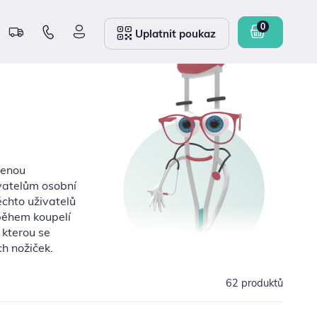
Uplatnit poukaz
zenou
ivatelům osobní
ěchto uživatelů
 během koupelí
 kterou se
h nožiček.
62 produktů