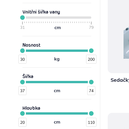
Vnitřní šířka vany
cm
31
79
Nosnost
kg
30
200
Šířka
Sedačk
cm
37
74
Hloubka
cm
20
110