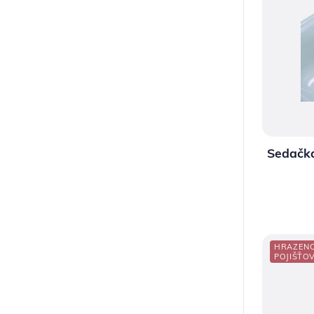
Sedačka
HRAZEN
POJIŠŤO