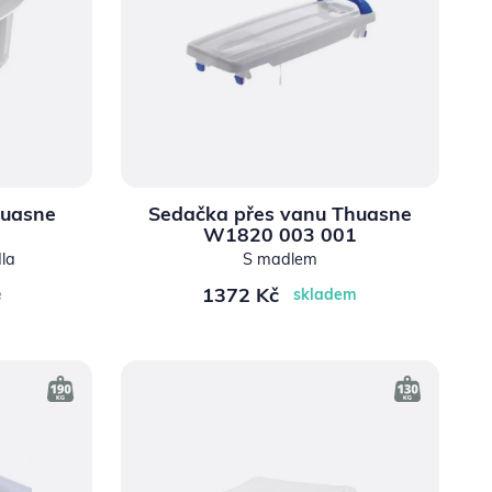
huasne
Sedačka přes vanu Thuasne
W1820 003 001
la
S madlem
1372 Kč
e
skladem