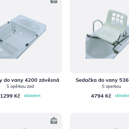
y do vany 4200 závěsná
Sedačka do vany 536
S opěrkou zad
S operkou
1299 Kč
4794 Kč
skladem
sklad