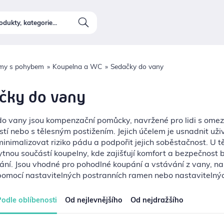
my s pohybem
Koupelna a WC
Sedačky do vany
čky do vany
o vany jsou kompenzační pomůcky, navržené pro lidi s ome
stí nebo s tělesným postižením. Jejich účelem je usnadnit už
inimalizovat riziko pádu a podpořit jejich soběstačnost. U t
ytnou součástí koupelny, kde zajišťují komfort a bezpečnost
ání. Jsou vhodné pro pohodlné koupání a vstávání z vany, na
pomocí nastavitelných postranních ramen nebo nastavitelnýc
odle oblíbenosti
Od nejlevnějšího
Od nejdražšího