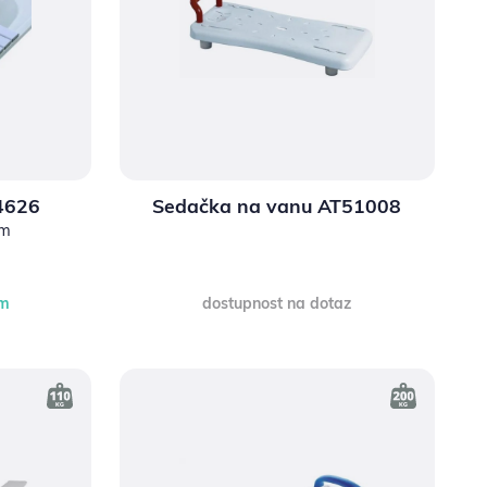
4626
Sedačka na vanu AT51008
cm
em
dostupnost na dotaz