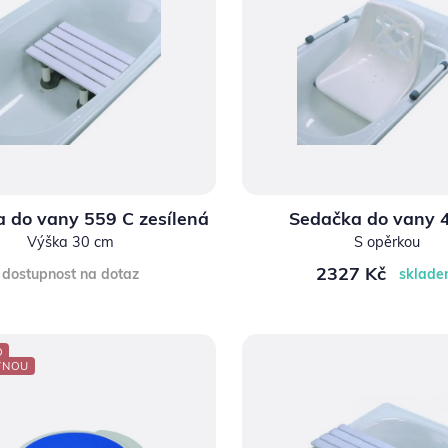
 do vany 559 C zesílená
Sedačka do vany 
Výška 30 cm
S opěrkou
2327 Kč
dostupnost na dotaz
sklad
O
VNOU