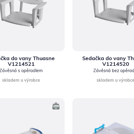
čka do vany Thuasne
Sedačka do vany T
V1214521
V1214520
Závěsná s opěradlem
Závěsná bez opěrad
skladem u výrobce
skladem u výrobc