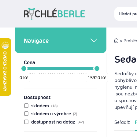
Navigace
Problé
Seda
Cena
INKONTINENCE A
HYGIENA
Sedačky d
0 Kč
15930 Kč
0
15930
pohyblivo
PROBLÉMY S POHYBEM
hygienu, m
jsou nezb
CHODÍTKA
Dostupnost
a sprchov
skladem
(18)
upevňují 
ORTÉZY A BANDÁŽE
skladem u výrobce
(2)
dostupnost na dotaz
PROBLÉMY S CHODIDLY
Seřadit:
P
(42)
HOJENÍ RAN