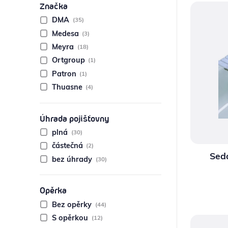
Značka
KOMPRESNÍ POMŮCKY
DMA
(35)
Medesa
(3)
POTŘEBY PRO DIABETIKY
Meyra
(18)
Ortgroup
(1)
STOMICKÉ POMŮCKY
Patron
(1)
PŘÍSTROJE
Thuasne
(4)
OCHRANNÉ POMŮCKY
Úhrada pojišťovny
plná
(30)
částečná
(2)
Sed
bez úhrady
(30)
Opěrka
Bez opěrky
(44)
S opěrkou
(12)