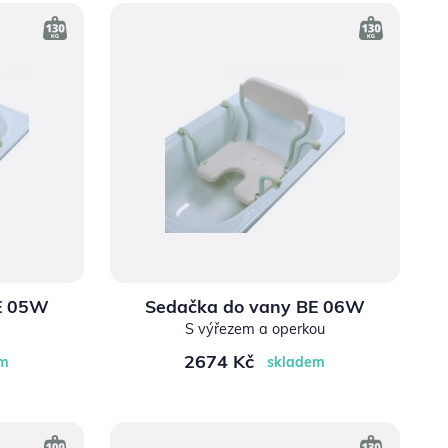
E 05W
Sedačka do vany BE 06W
S výřezem a operkou
2674 Kč
em
skladem