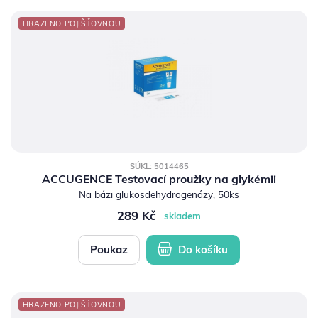
HRAZENO POJIŠŤOVNOU
SÚKL: 5014465
ACCUGENCE Testovací proužky na glykémii
Na bázi glukosdehydrogenázy, 50ks
289 Kč
skladem
Poukaz
Do košíku
HRAZENO POJIŠŤOVNOU