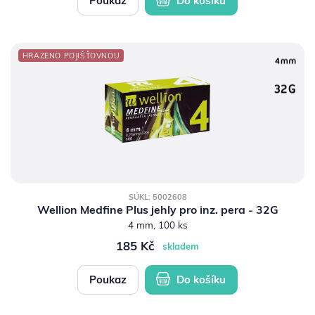
Poukaz
Do košíku
HRAZENO POJIŠŤOVNOU
SÚKL: 5002608
Wellion Medfine Plus jehly pro inz. pera - 32G
4 mm, 100 ks
185 Kč
skladem
Poukaz
Do košíku