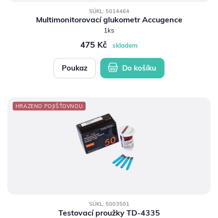
SÚKL: 5014464
Multimonitorovací glukometr Accugence
1ks
475 Kč
skladem
Poukaz
Do košíku
HRAZENO POJIŠŤOVNOU
SÚKL: 5003501
Testovací proužky TD-4335