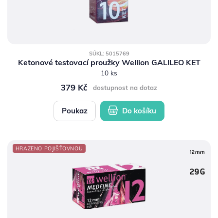
SÚKL: 5015769
Ketonové testovací proužky Wellion GALILEO KET
10 ks
379 Kč
dostupnost na dotaz
Poukaz
Do košíku
HRAZENO POJIŠŤOVNOU