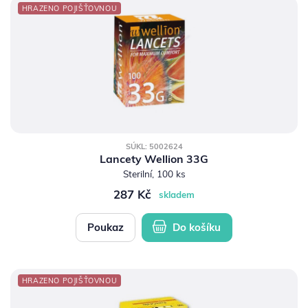
HRAZENO POJIŠŤOVNOU
SÚKL: 5002624
Lancety Wellion 33G
Sterilní, 100 ks
287 Kč
skladem
Poukaz
Do košíku
HRAZENO POJIŠŤOVNOU