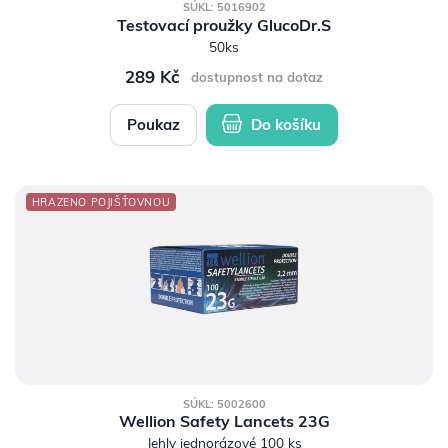
SÚKL: 5016902
Testovací proužky GlucoDr.S
50ks
289 Kč
dostupnost na dotaz
Poukaz
Do košíku
HRAZENO POJIŠŤOVNOU
SÚKL: 5002600
Wellion Safety Lancets 23G
Jehly jednorázové 100 ks