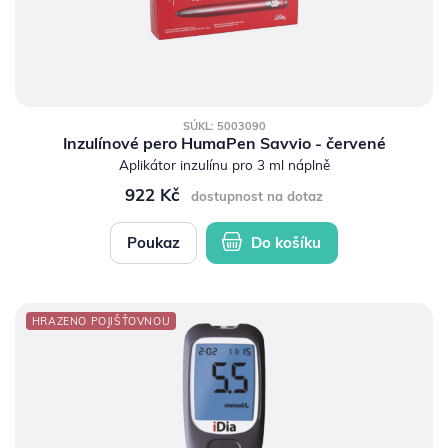
SÚKL: 5003090
Inzulínové pero HumaPen Savvio - červené
Aplikátor inzulínu pro 3 ml náplně
922 Kč
dostupnost na dotaz
Poukaz
Do košíku
HRAZENO POJIŠŤOVNOU