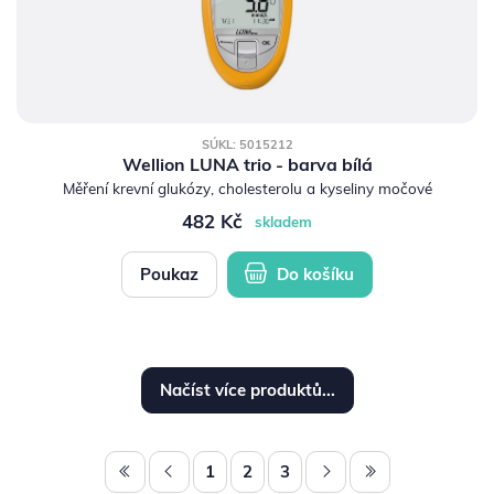
SÚKL: 5015212
Wellion LUNA trio - barva bílá
Měření krevní glukózy, cholesterolu a kyseliny močové
482 Kč
skladem
Poukaz
Do košíku
Načíst více produktů...
1
2
3