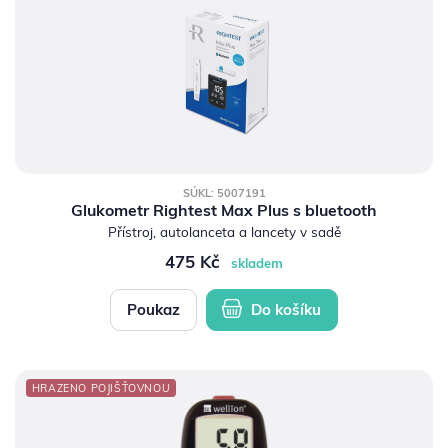
SÚKL: 5007191
Glukometr Rightest Max Plus s bluetooth
Přístroj, autolanceta a lancety v sadě
475 Kč
skladem
Poukaz
Do košíku
HRAZENO POJIŠŤOVNOU