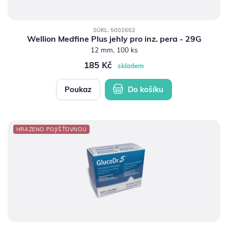
SÚKL: 5002602
Wellion Medfine Plus jehly pro inz. pera - 29G
12 mm, 100 ks
185 Kč
skladem
Poukaz
Do košíku
HRAZENO POJIŠŤOVNOU