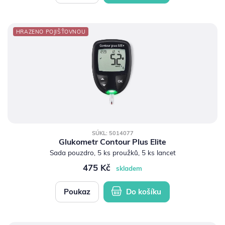
HRAZENO POJIŠŤOVNOU
SÚKL: 5014077
Glukometr Contour Plus Elite
Sada pouzdro, 5 ks proužků, 5 ks lancet
475 Kč
skladem
Poukaz
Do košíku