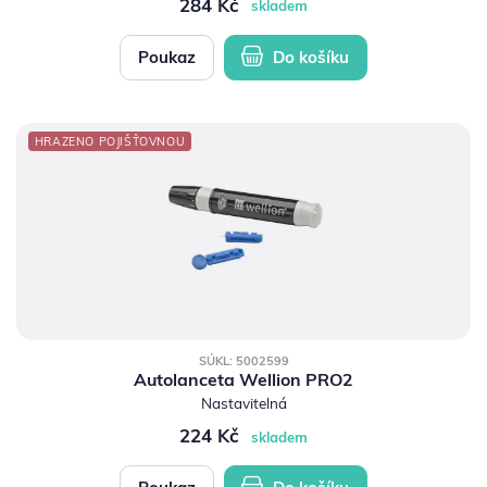
284 Kč
skladem
Poukaz
Do košíku
HRAZENO POJIŠŤOVNOU
SÚKL: 5002599
Autolanceta Wellion PRO2
Nastavitelná
224 Kč
skladem