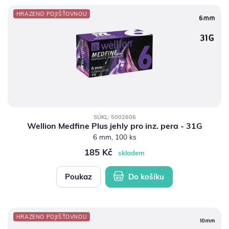
HRAZENO POJIŠŤOVNOU
SÚKL: 5002606
Wellion Medfine Plus jehly pro inz. pera - 31G
6 mm, 100 ks
185 Kč
skladem
Poukaz
Do košíku
HRAZENO POJIŠŤOVNOU