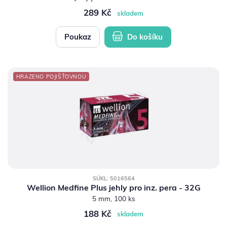
289 Kč
skladem
Poukaz
Do košíku
HRAZENO POJIŠŤOVNOU
SÚKL: 5016564
Wellion Medfine Plus jehly pro inz. pera - 32G
5 mm, 100 ks
188 Kč
skladem