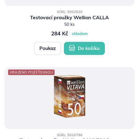
SÚKL: 5002620
Testovací proužky Wellion CALLA
50 ks
284 Kč
skladem
Poukaz
Do košíku
HRAZENO POJIŠŤOVNOU
SÚKL: 5010796