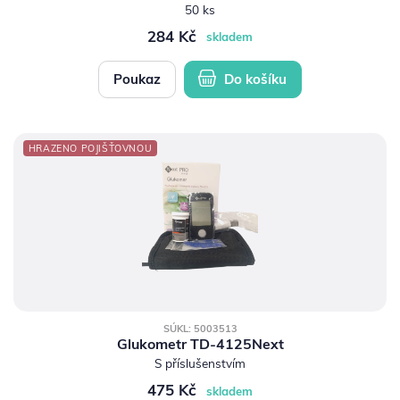
50 ks
284 Kč
skladem
Poukaz
Do košíku
HRAZENO POJIŠŤOVNOU
SÚKL: 5003513
Glukometr TD-4125Next
S příslušenstvím
475 Kč
skladem