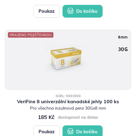
Poukaz
Do košíku
HRAZENO POJIŠŤOVNOU
SÚKL: 5003000
VeriFine 8 univerzální kanadské jehly 100 ks
Pro všechna inzulinová pera 30Gx8 mm
185 Kč
dostupnost na dotaz
Poukaz
Do košíku