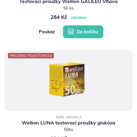
Testovací proužky Wellion GALILEO Vltava
50 ks
284 Kč
skladem
Poukaz
Do košíku
HRAZENO POJIŠŤOVNOU
SÚKL: 5002617
Wellion LUNA testovací proužky glukóza
50ks