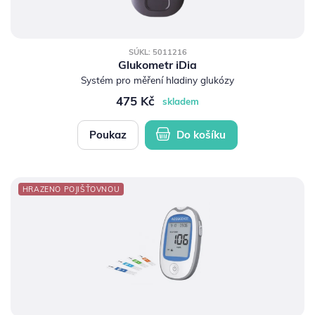
SÚKL: 5011216
Glukometr iDia
Systém pro měření hladiny glukózy
475 Kč
skladem
Poukaz
Do košíku
HRAZENO POJIŠŤOVNOU