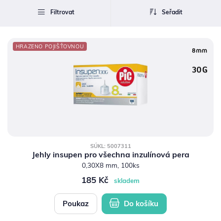
POTŘEBY PRO DIABETIKY
bez úhrady
(73)
Filtrovat
Seřadit
STOMICKÉ POMŮCKY
HRAZENO POJIŠŤOVNOU
PŘÍSTROJE
OCHRANNÉ POMŮCKY
SÚKL: 5007311
Jehly insupen pro všechna inzulínová pera
0,30X8 mm, 100ks
185 Kč
skladem
Poukaz
Do košíku