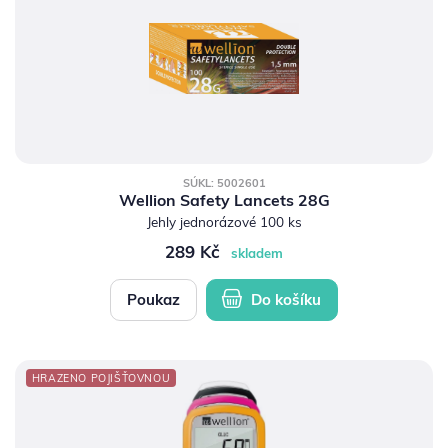
SÚKL: 5002601
Wellion Safety Lancets 28G
Jehly jednorázové 100 ks
289 Kč
skladem
Poukaz
Do košíku
HRAZENO POJIŠŤOVNOU