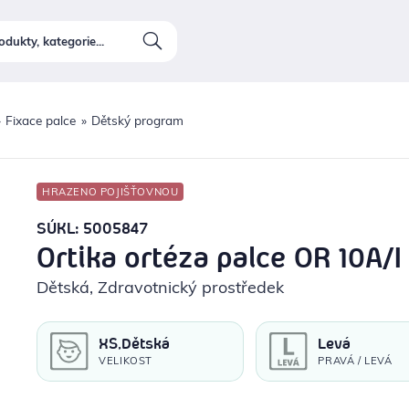
Fixace palce
Dětský program
HRAZENO POJIŠŤOVNOU
SÚKL: 5005847
Ortika ortéza palce OR 10A/I
Dětská
, Zdravotnický prostředek
XS,Dětská
Levá
VELIKOST
PRAVÁ / LEVÁ