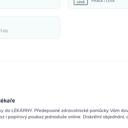
PRAVÁ / LEVÁ
 (C)
z
lékaře
cky do LÉKÁRNY. Předepsané zdravotnické pomůcky Vám do
z i papírový poukaz jednoduše online. Diskrétní objednání,