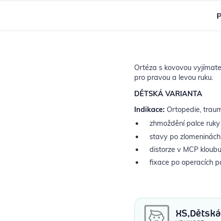
P
Ortéza s kovovou vyjímatel
pro pravou a levou ruku.
DĚTSKÁ VARIANTA
Indikace:
Ortopedie, trauma
zhmoždění palce ruky
stavy po zlomeninách
distorze v MCP kloubu
fixace po operacích p
XS,Dětská