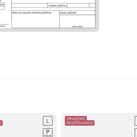
HRAZENO
U
POJIŠŤOVNOU