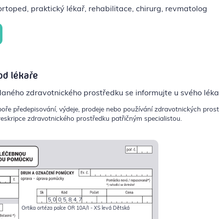
rtoped, praktický lékař, rehabilitace, chirurg, revmatolog
od lékaře
daného zdravotnického prostředku se informujte u svého léka
poře předepisování, výdeje, prodeje nebo používání zdravotnických pros
eskripce zdravotnického prostředku patřičným specialistou.
5005847
Ortika ortéza palce OR 10A/I - XS levá Dětská