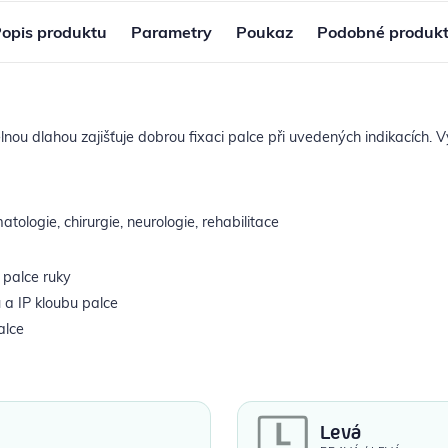
opis produktu
Parametry
Poukaz
Podobné produk
nou dlahou zajišťuje dobrou fixaci palce při uvedených indikacích. V
tologie, chirurgie, neurologie, rehabilitace
 palce ruky
 a IP kloubu palce
alce
Levá