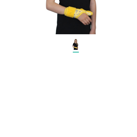
KOMPRESNÍ POMŮCKY
POTŘEBY PRO DIABETIKY
STOMICKÉ POMŮCKY
PŘÍSTROJE
OCHRANNÉ POMŮCKY