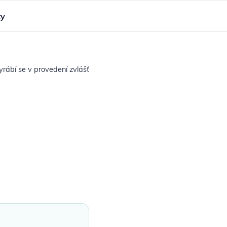
ty
yrábí se v provedení zvlášť