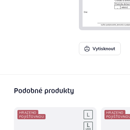
Vytisknout
Podobné produkty
HRAZENO
HRAZENO
POJIŠŤOVNOU
POJIŠŤOVNO