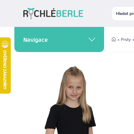
Navigace
Prsty
INKONTINENCE A
HYGIENA
PROBLÉMY S POHYBEM
CHODÍTKA
ORTÉZY A BANDÁŽE
PROBLÉMY S CHODIDLY
HOJENÍ RAN