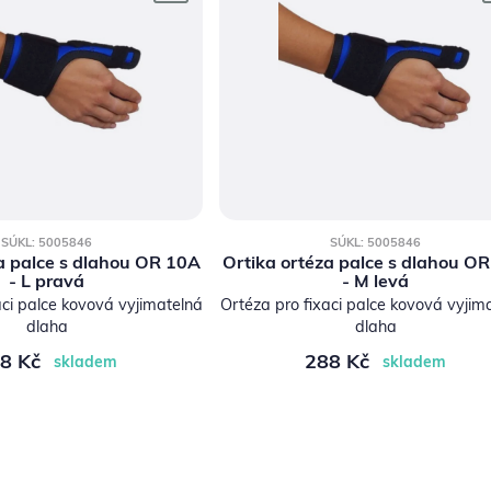
SÚKL: 5005846
SÚKL: 5005846
a palce s dlahou OR 10A
Ortika ortéza palce s dlahou O
- L pravá
- M levá
aci palce kovová vyjimatelná
Ortéza pro fixaci palce kovová vyjim
dlaha
dlaha
8 Kč
288 Kč
skladem
skladem