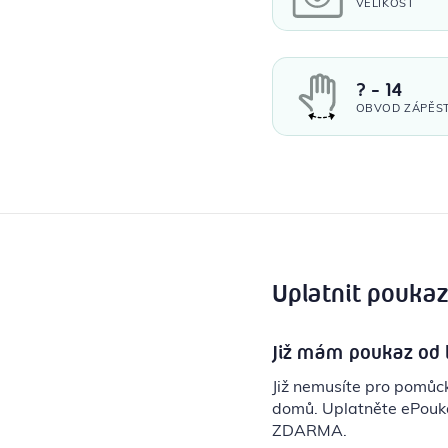
VELIKOST
? - 14
OBVOD ZÁPĚSTÍ
Uplatnit pouka
Již mám poukaz od 
Již nemusíte pro pomů
domů. Uplatněte ePouka
ZDARMA.