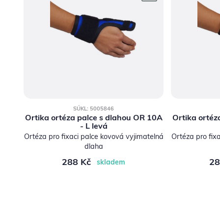
SÚKL: 5005846
Ortika ortéza palce s dlahou OR 10A
Ortika ortéz
- L levá
Ortéza pro fixaci palce kovová vyjimatelná
Ortéza pro fix
dlaha
288 Kč
28
skladem