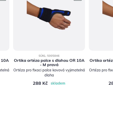
SÚKL: 5005846
R 10A
Ortika ortéza palce s dlahou OR 10A
Ortika orté
- M pravá
atelná
Ortéza pro fixaci palce kovová vyjimatelná
Ortéza pro fix
dlaha
288 Kč
2
skladem