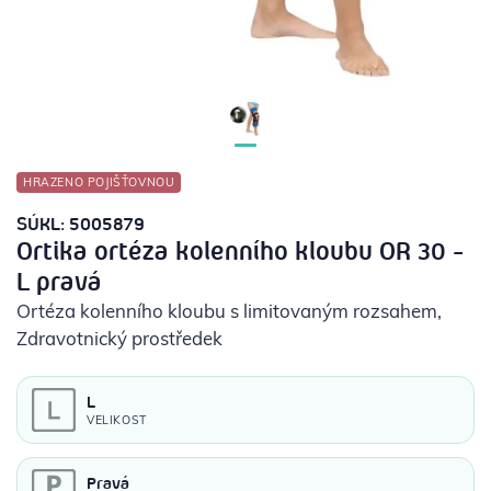
POTŘEBY PRO DIABETIKY
STOMICKÉ POMŮCKY
PŘÍSTROJE
HRAZENO POJIŠŤOVNOU
OCHRANNÉ POMŮCKY
SÚKL: 5005879
Ortika ortéza kolenního kloubu OR 30 -
L pravá
Ortéza kolenního kloubu s limitovaným rozsahem
,
Zdravotnický prostředek
L
VELIKOST
Pravá