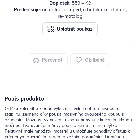
Doplatek:
559.4 Kč
Předepisuje:
neurolog, ortoped, rehabilitace, chirurg,
revmatolog
Uplatnit poukaz
Porovnat
Oblíbené
Popis produktu
Ortéza kolenního kloubu vykazující velmi dobrou pevnost a
stabilitu, zejména díky použití masivního dvouosého kloubu s
ozubením. Možnost vymezení rozsahu pohybu v kolenním kloubu,
možnost tvarování pomůcky podle objemu stehna a lýtka.
Relativně malé množství materiálu umožňuje pohodlný přístup k
případným operačním ranám a kožním poraněním. Doménou