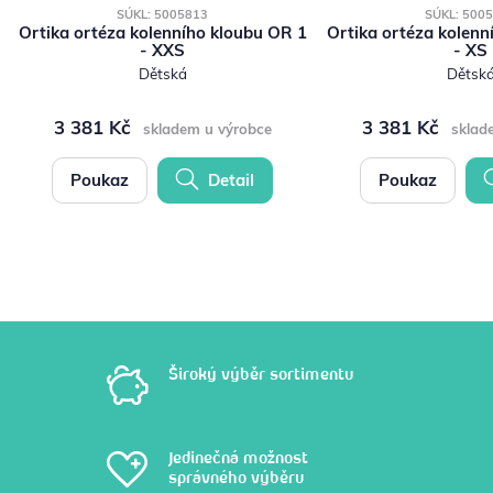
SÚKL: 5005813
SÚKL: 500
Ortika ortéza kolenního kloubu OR 1
Ortika ortéza kolenn
- XXS
- XS
Dětská
Dětsk
3 381 Kč
3 381 Kč
skladem u výrobce
sklad
Poukaz
Detail
Poukaz
Široký výběr sortimentu
Jedinečná možnost
správného výběru