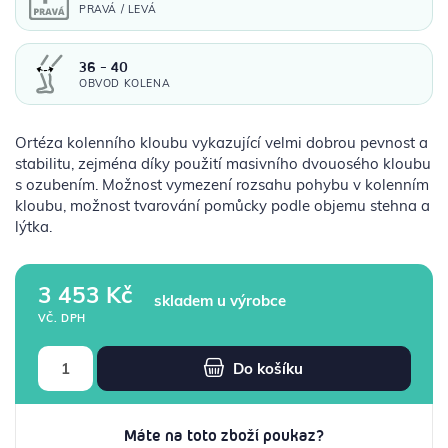
PRAVÁ / LEVÁ
36 - 40
OBVOD KOLENA
Ortéza kolenního kloubu vykazující velmi dobrou pevnost a
stabilitu, zejména díky použití masivního dvouosého kloubu
s ozubením. Možnost vymezení rozsahu pohybu v kolenním
kloubu, možnost tvarování pomůcky podle objemu stehna a
lýtka.
3 453 Kč
skladem u výrobce
VČ. DPH
Do košíku
Máte na toto zboží poukaz?