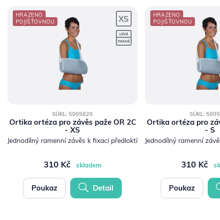
HRAZENO
HRAZENO
POJIŠŤOVNOU
POJIŠŤOVNOU
SÚKL: 5005820
SÚKL: 500
Ortika ortéza pro závěs paže OR 2C
Ortika ortéza pro z
- XS
- S
Jednodílný ramenní závěs k fixaci předloktí
Jednodílný ramenní závěs
310 Kč
310 Kč
skladem
s
Poukaz
Detail
Poukaz