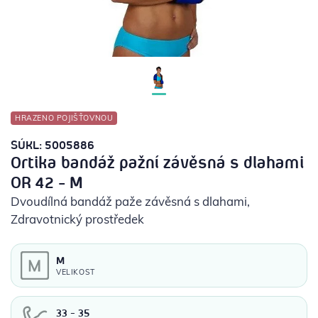
POTŘEBY PRO DIABETIKY
STOMICKÉ POMŮCKY
PŘÍSTROJE
HRAZENO POJIŠŤOVNOU
OCHRANNÉ POMŮCKY
SÚKL: 5005886
Ortika bandáž pažní závěsná s dlahami
OR 42 - M
Dvoudílná bandáž paže závěsná s dlahami
,
Zdravotnický prostředek
M
VELIKOST
33 - 35