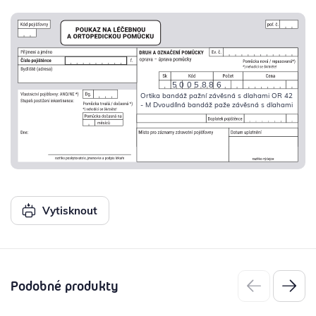
5005886
Ortika bandáž pažní závěsná s dlahami OR 42
- M Dvoudílná bandáž paže závěsná s dlahami
Vytisknout
Podobné produkty