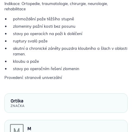
Indikace: Ortopedie, traumatologie, chirurgie, neurologie,
rehabilitace
pohmoždění paže těžšího stupně
zlomeniny pažní kosti bez posunu
stavy po operacích na paži k doléčení
ruptury svalů paže
akutní a chronické záněty pouzdra kloubního a šlach v oblasti
ramen.
kloubu a paže
stavy po operačním řešení zlomenin
Provedení: stranově univerzální
Ortika
ZNAČKA
M