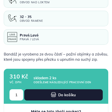
OBVOD NAD LOKTEM
32 - 35
OBVOD RAMENE
Pravá,Levá
PRAVÁ / LEVÁ
Bandáž je vyrobena ze dvou částí – pažní objímky a závěsu,
které jsou spojeny přes přezku s upnutím na suchý zip.
310 Kč
skladem 2 ks
ODEŠLEME NÁSLEDUJÍCÍ PRACOVNÍ DEN
VČ. DPH
Do košíku
Máte na toto zboží poukaz?