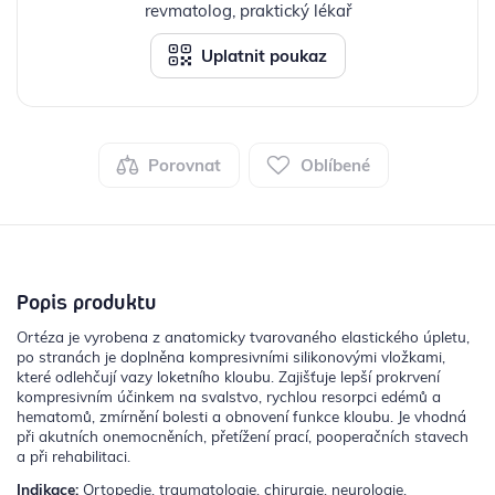
revmatolog, praktický lékař
Uplatnit poukaz
Porovnat
Oblíbené
Popis produktu
Ortéza je vyrobena z anatomicky tvarovaného elastického úpletu,
po stranách je doplněna kompresivními silikonovými vložkami,
které odlehčují vazy loketního kloubu. Zajišťuje lepší prokrvení
kompresivním účinkem na svalstvo, rychlou resorpci edémů a
hematomů, zmírnění bolesti a obnovení funkce kloubu. Je vhodná
při akutních onemocněních, přetížení prací, pooperačních stavech
a při rehabilitaci.
Indikace:
Ortopedie, traumatologie, chirurgie, neurologie,