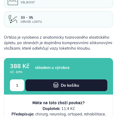
VELIKOST
33 - 35
OBVOD LOKTU
Ortéza je vyrobena z anatomicky tvarovaného elastického
úpletu, po stranách je doplněna kompresivními silikonovými
vložkami, které odlehčují vazy loketního kloubu.
388 Kč
skladem u výrobce
VČ. DPH
Do košíku
Máte na toto zboží poukaz?
Doplatek:
11.4 Kč
Předepisuje:
chirurg, neurolog, ortoped, rehabilitace,