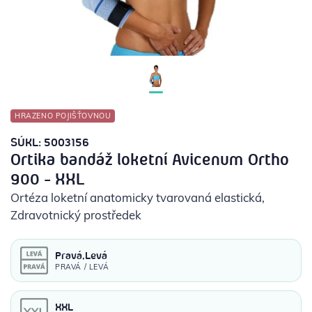
POTŘEBY PRO DIABETIKY
STOMICKÉ POMŮCKY
PŘÍSTROJE
HRAZENO POJIŠŤOVNOU
OCHRANNÉ POMŮCKY
SÚKL: 5003156
Ortika bandáž loketní Avicenum Ortho
900 - XXL
Ortéza loketní anatomicky tvarovaná elastická
,
Zdravotnický prostředek
Pravá,Levá
PRAVÁ / LEVÁ
XXL