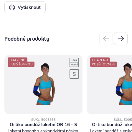
Vytisknout
Podobné produkty
HRAZENO
HRAZENO
POJIŠŤOVNOU
POJIŠŤOVNOU
SÚKL: 5005865
SÚKL: 500
Ortika bandáž loketní OR 16 - S
Ortika bandáž loke
Loketní bandáž s epikondylární páskou
Loketní bandáž s epik