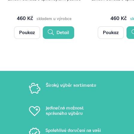
460 Kč
460 Kč
skladem u výrobce
s
Poukaz
Detail
Poukaz
Široký výběr sortimentu
Jedinečná možnost
správného výběru
Spolehlivé doručení na vaši