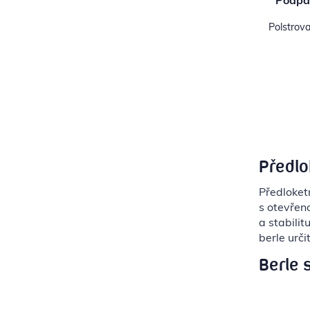
Podpaž
Polstrova
Předlo
Předloket
s otevřen
a stabilit
berle urč
Berle 