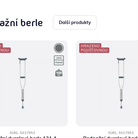
ažní berle
Další produkty
O
HRAZENO
VNOU
POJIŠŤOVNOU
SÚKL: 5017953
SÚKL: 5017953