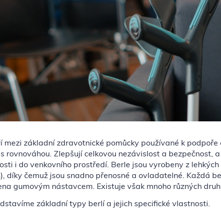
ří mezi základní zdravotnické pomůcky používané k podpoře c
s rovnováhou. Zlepšují celkovou nezávislost a bezpečnost, a
ti i do venkovního prostředí. Berle jsou vyrobeny z lehkých a
, díky čemuž jsou snadno přenosné a ovladatelné. Každá berle
ena gumovým nástavcem. Existuje však mnoho různých druhů v
dstavíme základní typy berlí a jejich specifické vlastnosti.