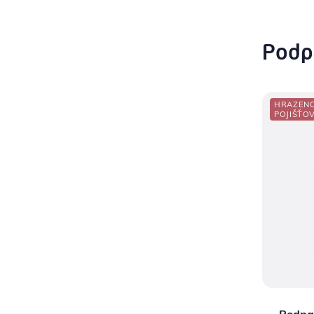
Podp
HRAZEN
POJIŠŤO