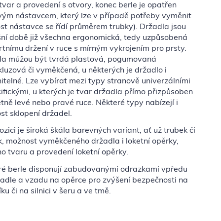
tvar a provedení s otvory, konec berle je opatřen
ým nástavcem, který lze v případě potřeby vyměnit
ost nástavce se řídí průměrem trubky). Držadla jsou
šní době již všechna ergonomická, tedy uzpůsobená
tnímu držení v ruce s mírným vykrojením pro prsty.
la můžou být tvrdá plastová, pogumovaná
kluzová či vyměkčená, u některých je držadlo i
telné. Lze vybírat mezi typy stranově univerzálními
ifickými, u kterých je tvar držadla přímo přizpůsoben
tně levé nebo pravé ruce. Některé typy nabízejí i
t sklopení držadel.
ozici je široká škála barevných variant, ať už trubek či
, možnost vyměkčeného držadla i loketní opěrky,
o tvaru a provedení loketní opěrky.
ré berle disponují zabudovanými odrazkami vpředu
adle a vzadu na opěrce pro zvýšení bezpečnosti na
ku či na silnici v šeru a ve tmě.