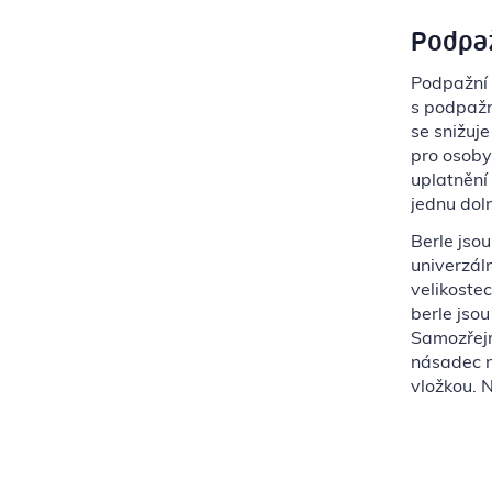
Podpaž
Podpažní 
s podpažn
se snižuje
pro osoby 
uplatnění
jednu doln
Berle jso
univerzál
velikoste
berle jsou
Samozřej
násadec na
vložkou. 