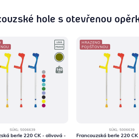
couzské hole s otevřenou opěr
O
HRAZENO
VNOU
POJIŠŤOVNOU
SÚKL: 5006639
SÚKL: 5006639
ská berle 220 CK - olivová -
Francouzská berle 220 CK 