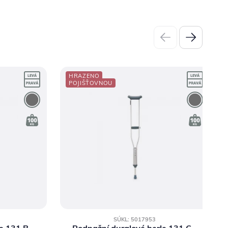
HRAZENO
POJIŠŤOVNOU
SÚKL: 5017953