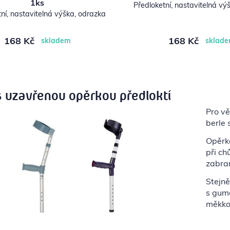
1ks
Předloketní, nastavitelná vý
ní, nastavitelná výška, odrazka
168 Kč
168 Kč
skladem
sklad
s uzavřenou opěrkou předloktí
Pro vě
berle 
Opěrka
při ch
zabraň
Stejně
s gum
měkkos