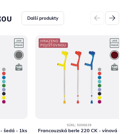
kou
Další produkty
HRAZENO
POJIŠŤOVNOU
SÚKL: 5006639
- šedá - 1ks
Francouzská berle 220 CK - vínová -
F