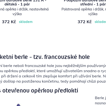
ní duralové berle 131 A -
Podpažní duralové berl
dětská - 1 pár
střední - 1 pár
ná opěrka i držák, nastavitelná
Polstrovaná opěrka i držák, 
výška
výška
372 Kč
372 Kč
skladem
sklad
ketní berle - tzv. francouzské hole
ní berle neboli francouzské hole jsou nejběžnějším používaný
ou opěrkou předloktí, které umožňují uživatelům snadno a ryc
u při držení a celkově tím zlepšuje komfort při užívání berle.
itý došlap na postiženou končetinu, tedy pomáhají chůzi pou
s otevřenou opěrkou předloktí
Berle 
nosnos