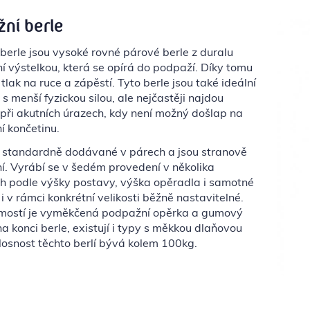
ní berle
berle jsou vysoké rovné párové berle z duralu
í výstelkou, která se opírá do podpaží. Díky tomu
 tlak na ruce a zápěstí. Tyto berle jsou také ideální
s menší fyzickou silou, ale nejčastěji najdou
 při akutních úrazech, kdy není možný došlap na
í končetinu.
u standardně dodávané v párech a jsou stranově
ní. Vyrábí se v šedém provedení v několika
ch podle výšky postavy, výška opěradla i samotné
 i v rámci konkrétní velikosti běžně nastavitelné.
mostí je vyměkčená podpažní opěrka a gumový
 konci berle, existují i typy s měkkou dlaňovou
Nosnost těchto berlí bývá kolem 100kg.