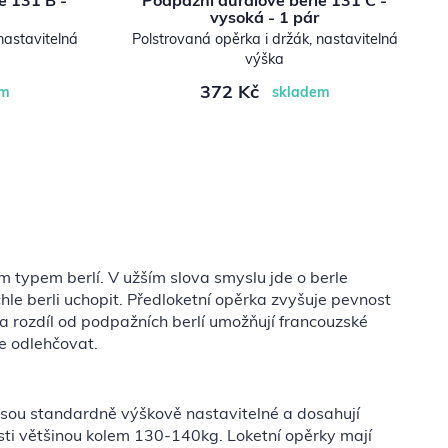
e 131 B -
Podpažní duralové berle 131 C -
vysoká - 1 pár
nastavitelná
Polstrovaná opěrka i držák, nastavitelná
výška
372 Kč
em
skladem
m typem berlí. V užším slova smyslu jde o berle
hle berli uchopit. Předloketní opěrka zvyšuje pevnost
 Na rozdíl od podpažních berlí umožňují francouzské
ze odlehčovat.
jsou standardně výškově nastavitelné a dosahují
ti většinou kolem 130-140kg. Loketní opěrky mají