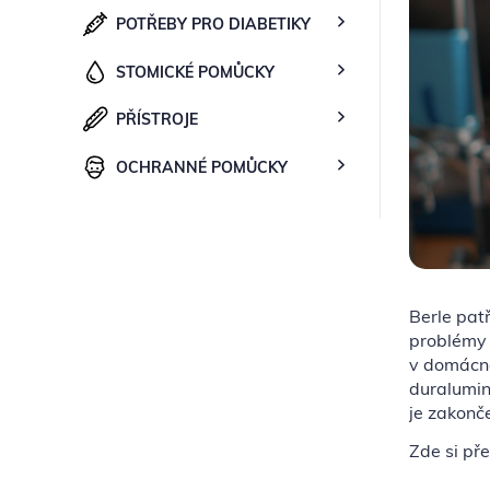
POTŘEBY PRO DIABETIKY
STOMICKÉ POMŮCKY
PŘÍSTROJE
OCHRANNÉ POMŮCKY
Berle pat
problémy 
v domácnos
duralumin)
je zakonč
Zde si pře