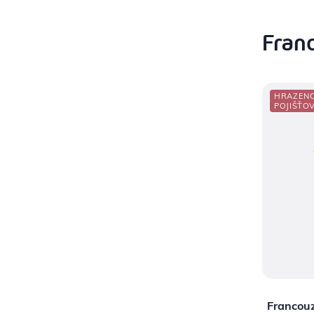
Fran
HRAZEN
POJIŠŤO
Francouz