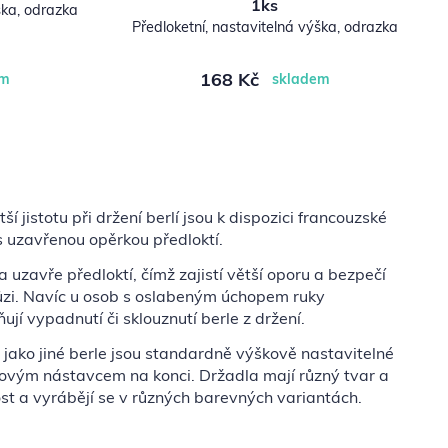
1ks
ška, odrazka
Předloketní, nastavitelná výška, odrazka
168 Kč
em
skladem
tší jistotu při držení berlí jsou k dispozici francouzské
s uzavřenou opěrkou předloktí.
 uzavře předloktí, čímž zajistí větší oporu a bezpečí
ůzi. Navíc u osob s oslabeným úchopem ruky
ují vypadnutí či sklouznutí berle z držení.
 jako jiné berle jsou standardně výškově nastavitelné
ovým nástavcem na konci. Držadla mají různý tvar a
t a vyrábějí se v různých barevných variantách.