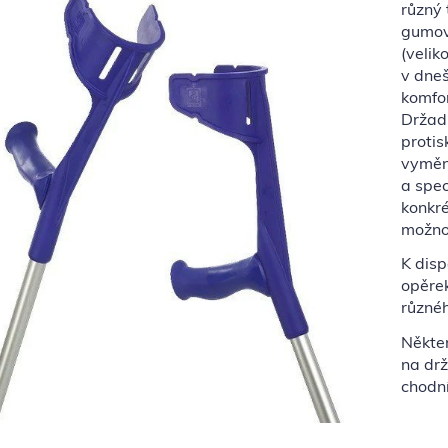
různý 
gumov
(velik
v dne
komfor
Držad
protis
vyměni
a spec
konkré
možnos
K disp
opěrek
různéh
Někte
na drž
chodní