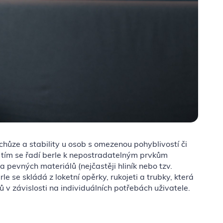
hůze a stability u osob s omezenou pohyblivostí či
 tím se řadí berle k nepostradatelným prvkům
 pevných materiálů (nejčastěji hliník nebo tzv.
 se skládá z loketní opěrky, rukojeti a trubky, která
 závislosti na individuálních potřebách uživatele.