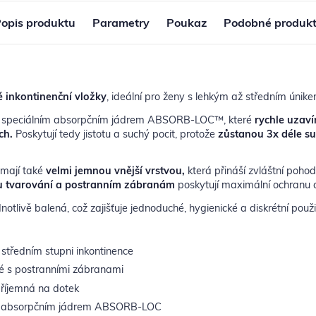
opis produktu
Parametry
Poukaz
Podobné produk
 inkontinenční vložky
, ideální pro ženy s lehkým až středním únik
ny speciálním absorpčním jádrem ABSORB-LOC™, které
rychle uzaví
ch.
Poskytují tedy jistotu a suchý pocit, protože
zůstanou 3x déle s
 mají také
velmi jemnou vnější vrstvou,
která přináší zvláštní pohod
 tvarování a postranním zábranám
poskytují maximální ochranu a
notlivě balená, což zajišťuje jednoduché, hygienické a diskrétní použi
středním stupni inkontinence
é s postranními zábranami
příjemná na dotek
m absorpčním jádrem ABSORB-LOC