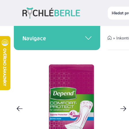
Navigace
Inkont
INKONTINENCE A
HYGIENA
PROBLÉMY S POHYBEM
CHODÍTKA
ORTÉZY A BANDÁŽE
PROBLÉMY S CHODIDLY
HOJENÍ RAN