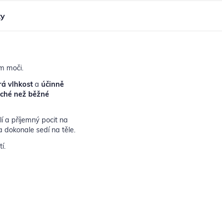
ty
em moči.
rá vlhkost
a
účinně
uché než běžné
lí a příjemný pocit na
 dokonale sedí na těle.
tí.