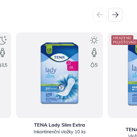
HRAZENO
POJIŠŤOVNO
TENA Lady Slim Extra
TENA
Inkontinenční vložky 10 ks
Vlož