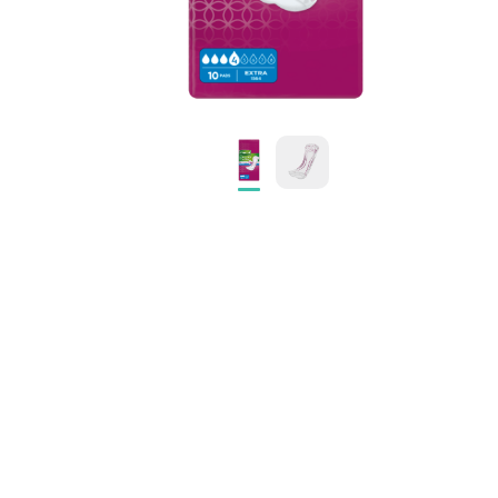
KOMPRESNÍ POMŮCKY
POTŘEBY PRO DIABETIKY
STOMICKÉ POMŮCKY
PŘÍSTROJE
OCHRANNÉ POMŮCKY