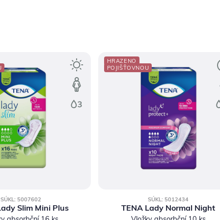
HRAZENO
U
POJIŠŤOVNOU
SÚKL: 5007602
SÚKL: 5012434
ady Slim Mini Plus
TENA Lady Normal Night
ky absorbční 16 ks
Vložky absorbční 10 ks