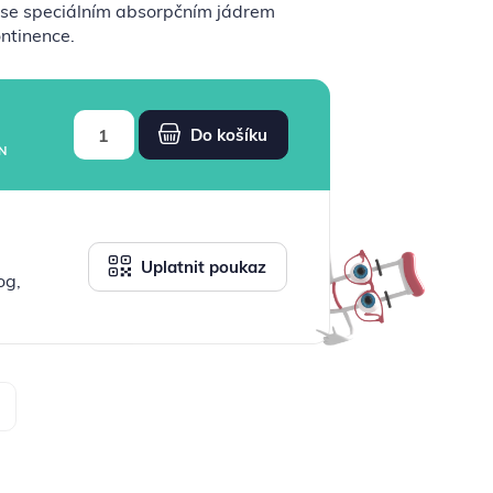
y se speciálním absorpčním jádrem
ntinence.
Do košíku
N
Uplatnit poukaz
og,