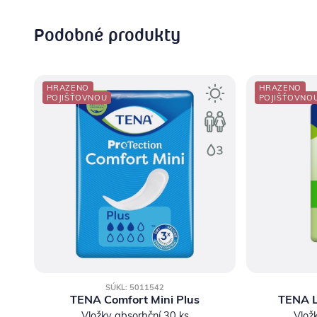
Podobné produkty
HRAZENO
HRAZENO
POJIŠŤOVNOU
POJIŠŤOVNO
SÚKL: 5011542
TENA Comfort Mini Plus
TENA L
Vložky absorbční 30 ks
Vlož