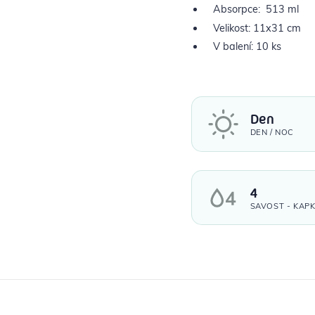
Absorpce: 513 ml
Velikost: 11x31 cm
V balení: 10 ks
Den
DEN / NOC
4
SAVOST - KAP