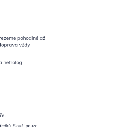
vezeme pohodlně až
 doprava vždy
a nefrolog
ře.
tředků. Slouží pouze