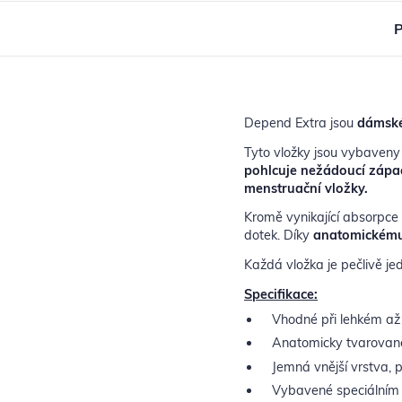
P
Depend Extra jsou
dámské
Tyto vložky jsou vybave
pohlcuje nežádoucí zápa
menstruační vložky.
Kromě vynikající absorpce
dotek. Díky
anatomickému
Každá vložka je pečlivě jed
Specifikace:
Vhodné při lehkém až 
Anatomicky tvarovan
Jemná vnější vrstva, 
Vybavené speciální