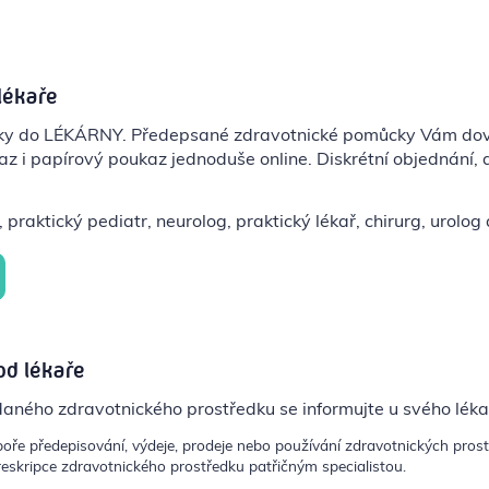
z
lékaře
cky do LÉKÁRNY. Předepsané zdravotnické pomůcky Vám do
z i papírový poukaz jednoduše online. Diskrétní objednání,
praktický pediatr, neurolog, praktický lékař, chirurg, urolog 
od lékaře
daného zdravotnického prostředku se informujte u svého léka
poře předepisování, výdeje, prodeje nebo používání zdravotnických pros
eskripce zdravotnického prostředku patřičným specialistou.