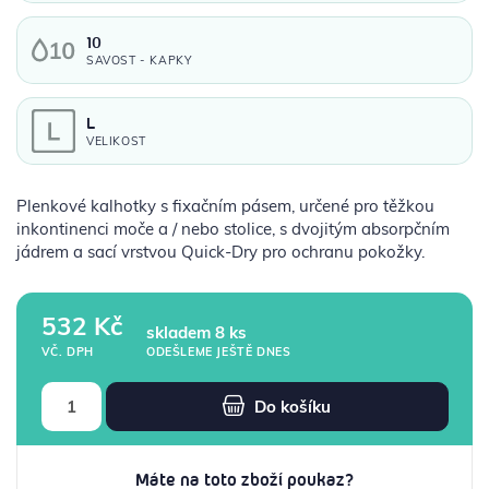
10
SAVOST - KAPKY
L
VELIKOST
Plenkové kalhotky s fixačním pásem, určené pro těžkou
inkontinenci moče a / nebo stolice, s dvojitým absorpčním
jádrem a sací vrstvou Quick-Dry pro ochranu pokožky.
532 Kč
skladem 8 ks
ODEŠLEME JEŠTĚ DNES
VČ. DPH
Do košíku
Máte na toto zboží poukaz?