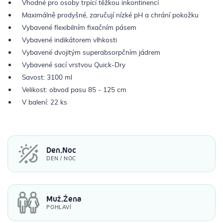
Vhodné pro osoby trpící těžkou inkontinencí
Maximálně prodyšné, zaručují nízké pH a chrání pokožku
Vybavené flexibilním fixačním pásem
Vybavené indikátorem vlhkosti
Vybavené dvojitým superabsorpčním jádrem
Vybavené sací vrstvou Quick‑Dry
Savost: 3100 ml
Velikost: obvod pasu 85 - 125 cm
V balení: 22 ks
Den,Noc
DEN / NOC
Muž,Žena
POHLAVÍ