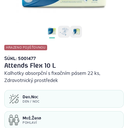
POTŘEBY PRO DIABETIKY
STOMICKÉ POMŮCKY
PŘÍSTROJE
HRAZENO POJIŠŤOVNOU
OCHRANNÉ POMŮCKY
SÚKL: 5001477
Attends Flex 10 L
Kalhotky absorpční s fixačním pásem 22 ks
,
Zdravotnický prostředek
Den,Noc
DEN / NOC
Muž,Žena
POHLAVÍ