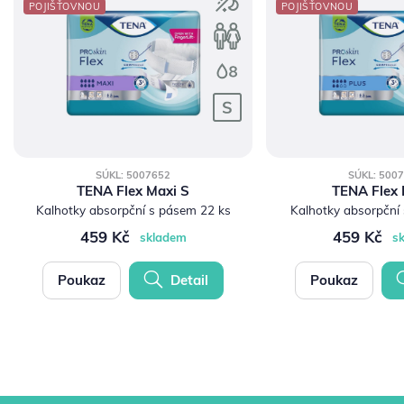
POJIŠŤOVNOU
POJIŠŤOVNOU
SÚKL: 5007652
SÚKL: 500
TENA Flex Maxi S
TENA Flex 
Kalhotky absorpční s pásem 22 ks
Kalhotky absorpční
459 Kč
459 Kč
skladem
s
Poukaz
Detail
Poukaz