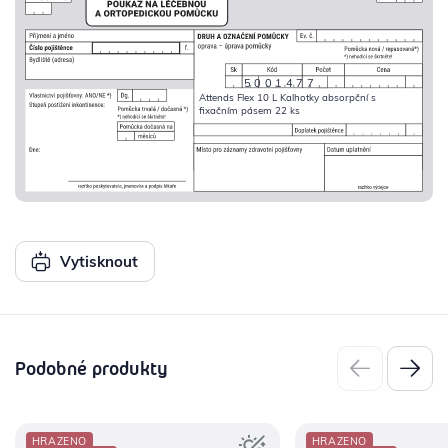
5001477
Attends Flex 10 L Kalhotky absorpční s
fixačním pásem 22 ks
Vytisknout
Podobné produkty
HRAZENO
HRAZENO