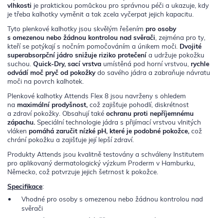
vlhkosti
je praktickou pomůckou pro správnou péči a ukazuje, kdy
je třeba kalhotky vyměnit a tak zcela vyčerpat jejich kapacitu.
Tyto plenkové kalhotky jsou skvělým řešením
pro osoby
s omezenou nebo žádnou kontrolou nad svěrači
, zejména pro ty,
kteří se potýkají s nočním pomočováním a únikem moči.
Dvojité
superabsorpční jádro snižuje riziko protečení
a udržuje pokožku
suchou.
Quick‑Dry, sací vrstva
umístěná pod horní vrstvou,
rychle
odvádí moč pryč od pokožky
do savého jádra a zabraňuje návratu
moči na povrch kalhotek.
Plenkové kalhotky Attends Flex 8 jsou navrženy s ohledem
na
maximální prodyšnost,
což zajišťuje pohodlí, diskrétnost
a zdraví pokožky. Obsahují také
ochranu proti nepříjemnému
zápachu.
Speciální technologie jádra s přijímací vrstvou vlnitých
vláken
pomáhá zaručit nízké pH, které je podobné pokožce,
což
chrání pokožku a zajišťuje její lepší zdraví.
Produkty Attends jsou kvalitně testovány a schváleny Institutem
pro aplikovaný dermatologický výzkum Proderm v Hamburku,
Německo, což potvrzuje jejich šetrnost k pokožce.
Specifikace
:
Vhodné pro osoby s omezenou nebo žádnou kontrolou nad
svěrači