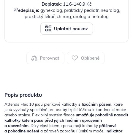
Doplatek:
11.6-140.9 Kč
Předepisuje:
gynekolog, praktický pediatr, neurolog,
praktický lékař, chirurg, urolog a nefrolog
Uplatnit poukaz
Porovnat
Oblíbené
Popis produktu
Attends Flex 10 jsou plenkové kalhotky
s fixačním pásem
, které
jsou vyvinuty speciálně pro osoby trpící těžkou inkontinencí moče
a/nebo stolice. Flexibilní systém fixace
umožňuje pohodlně nasadit
kalhotky kolem pasu před jejich finálním upravením
a upevněním.
Díky elastickému pasu mají kalhotky
přiléhavé
a pohodlné nošení
a zároveň zabraňují únikům moče.
Indikátor